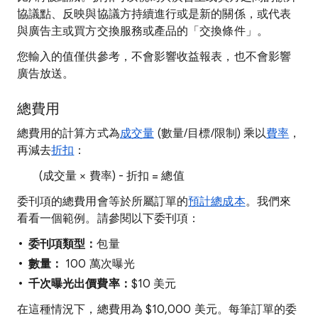
協議點、反映與協議方持續進行或是新的關係，或代表
與廣告主或買方交換服務或產品的「交換條件」
。
您輸入的值僅供參考，不會影響收益報表，也不會影響
廣告放送。
總費用
總費用的計算方式為
成交量
(數量/目標/限制) 乘以
費率
，
再減去
折扣
：
(成交量 × 費率) - 折扣 = 總值
委刊項的總費用會等於所屬訂單的
預計總成本
。我們來
看看一個範例。請參閱以下委刊項：
委刊項類型：
包量
數量：
100 萬次曝光
千次曝光出價費率：
$10 美元
在這種情況下，總費用為 $10,000 美元。每筆訂單的委