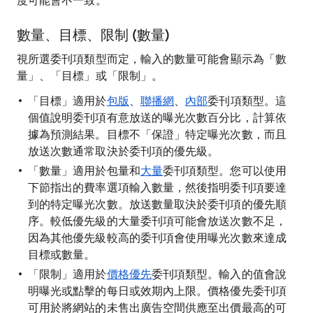
度可能會不一致。
數量、目標、限制 (數量)
視所選委刊項類型而定，輸入的數量可能會顯示為「數
量」、「目標」或「限制」。
「目標」適用於
包版
、
聯播網
、
內部
委刊項類型。這
個值說明委刊項有意放送的曝光次數百分比，計算依
據為預測結果。目標不「保證」
特定曝光次數，而且
放送次數通常取決於委刊項的優先級。
「數量」適用於包量和
大量
委刊項類型。您可以使用
下節指出的費率選項輸入數量，然後指明委刊項要達
到的特定曝光次數。放送數量取決於委刊項的優先順
序。較低優先級的大量委刊項可能會放送次數不足，
因為其他優先級較高的委刊項會使用曝光次數來達成
目標或數量。
「限制」適用於
價格優先
委刊項類型。輸入的值會說
明曝光或點擊的每日或效期內上限。價格優先委刊項
可用於將網站的未售出廣告空間供應至出價最高的可