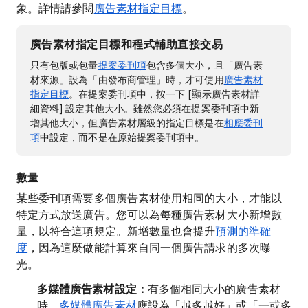
象。詳情請參閱
廣告素材指定目標
。
廣告素材指定目標和程式輔助直接交易
只有包版或包量
提案委刊項
包含多個大小，且「廣告素
材來源」設為「由發布商管理」時，才可使用
廣告素材
指定目標
。在提案委刊項中，按一下 [顯示廣告素材詳
細資料]
設定其他大小。雖然您必須在提案委刊項中新
增其他大小，但廣告素材層級的指定目標是在
相應委刊
項
中設定，而不是在原始提案委刊項中。
數量
某些委刊項需要多個廣告素材使用相同的大小，才能以
特定方式放送廣告。您可以為每種廣告素材大小新增數
量，以符合這項規定。新增數量也會提升
預測的準確
度
，因為這麼做能計算來自同一個廣告請求的多次曝
光。
多媒體廣告素材設定：
有多個相同大小的廣告素材
時，
多媒體廣告素材
應設為「越多越好」或「一或多