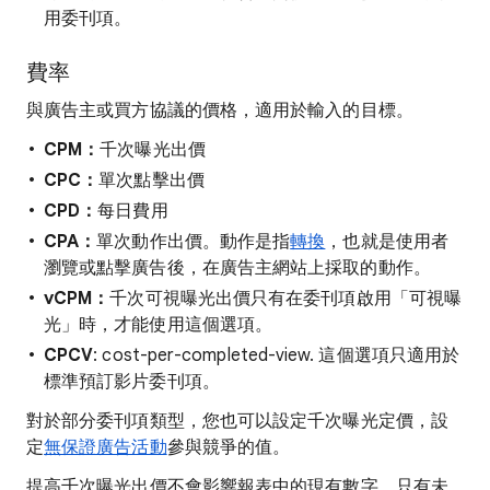
用委刊項。
費率
與廣告主或買方協議的價格，適用於輸入的目標。
CPM：
千次曝光出價
CPC：
單次點擊出價
CPD：
每日費用
CPA：
單次動作出價。動作是指
轉換
，也就是使用者
瀏覽或點擊廣告後，在廣告主網站上採取的動作。
vCPM：
千次可視曝光出價只有在委刊項啟用「可視曝
光」時，才能使用這個選項。
CPCV
: cost-per-completed-view. 這個選項只適用於
標準預訂影片委刊項。
對於部分委刊項類型，您也可以設定千次曝光定價，設
定
無保證廣告活動
參與競爭的值。
提高千次曝光出價不會影響報表中的現有數字，只有未