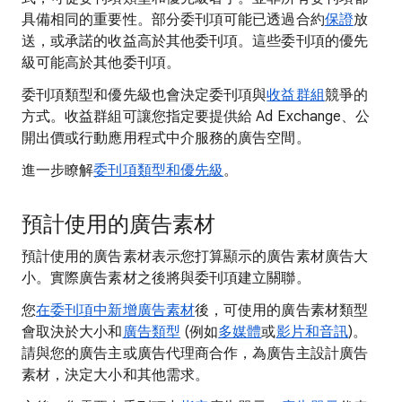
具備相同的重要性。部分委刊項可能已透過合約
保證
放
送，或承諾的收益高於其他委刊項。這些委刊項的優先
級可能高於其他委刊項。
委刊項類型和優先級也會決定委刊項與
收益群組
競爭的
方式。收益群組可讓您指定要提供給 Ad Exchange、公
開出價或行動應用程式中介服務的廣告空間。
進一步瞭解
委刊項類型和優先級
。
預計使用的廣告素材
預計使用的廣告素材表示您打算顯示的廣告素材廣告大
小。實際廣告素材之後將與委刊項建立關聯。
您
在委刊項中新增廣告素材
後，可使用的廣告素材類型
會取決於大小和
廣告類型
(例如
多媒體
或
影片和音訊
)。
請與您的廣告主或廣告代理商合作，為廣告主設計廣告
素材，決定大小和其他需求。