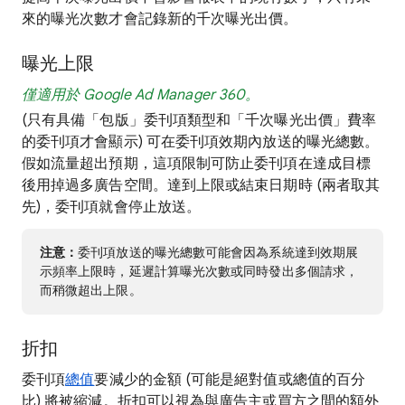
來的曝光次數才會記錄新的千次曝光出價。
曝光上限
僅適用於 Google Ad Manager 360。
(只有具備「包版」委刊項類型和「千次曝光出價」費率
的委刊項才會顯示) 可在委刊項效期內放送的曝光總數。
假如流量超出預期，這項限制可防止委刊項在達成目標
後用掉過多廣告空間。達到上限或結束日期時 (兩者取其
先)，委刊項就會停止放送。
注意：
委刊項放送的曝光總數可能會因為系統達到效期展
示頻率上限時，延遲計算曝光次數或同時發出多個請求，
而稍微超出上限。
折扣
委刊項
總值
要減少的金額 (可能是絕對值或總值的百分
比) 將被縮減。折扣可以視為與廣告主或買方之間的額外