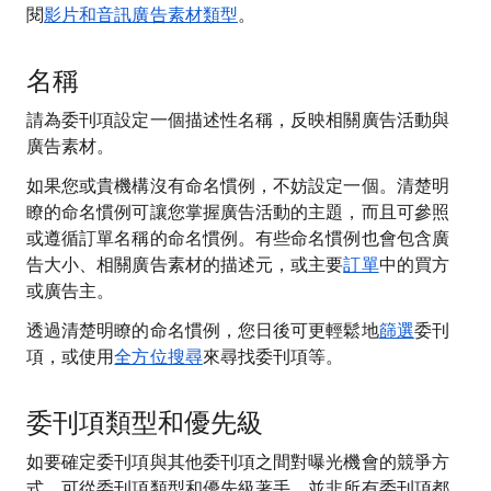
閱
影片和音訊廣告素材類型
。
名稱
請為委刊項設定一個描述性名稱，反映相關廣告活動與
廣告素材。
如果您或貴機構沒有命名慣例，不妨設定一個。清楚明
瞭的命名慣例可讓您掌握廣告活動的主題，而且可參照
或遵循訂單名稱的命名慣例。有些命名慣例也會包含廣
告大小、相關廣告素材的描述元，或主要
訂單
中的買方
或廣告主。
透過清楚明瞭的命名慣例，您日後可更輕鬆地
篩選
委刊
項，或使用
全方位搜尋
來尋找委刊項等。
委刊項類型和優先級
如要確定委刊項與其他委刊項之間對曝光機會的競爭方
式，可從委刊項類型和優先級著手。並非所有委刊項都