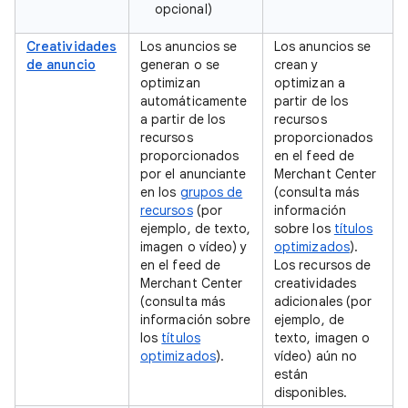
opcional)
Creatividades
Los anuncios se
Los anuncios se
de anuncio
generan o se
crean y
optimizan
optimizan a
automáticamente
partir de los
a partir de los
recursos
recursos
proporcionados
proporcionados
en el feed de
por el anunciante
Merchant Center
en los
grupos de
(consulta más
recursos
(por
información
ejemplo, de texto,
sobre los
títulos
imagen o vídeo) y
optimizados
).
en el feed de
Los recursos de
Merchant Center
creatividades
(consulta más
adicionales (por
información sobre
ejemplo, de
los
títulos
texto, imagen o
optimizados
).
vídeo) aún no
están
disponibles.