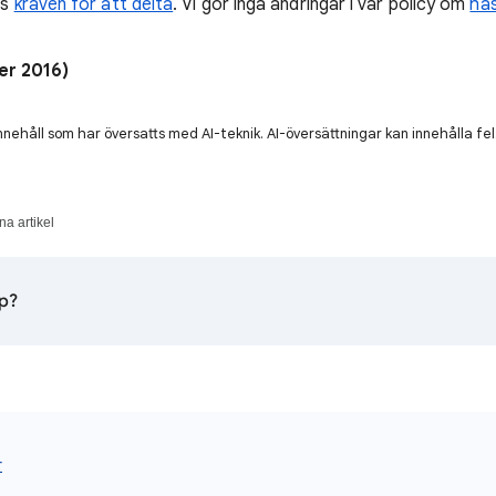
äs
kraven för att delta
. Vi gör inga ändringar i vår policy om
has
er 2016)
nnehåll som har översatts med AI-teknik. AI-översättningar kan innehålla fel
a artikel
lp?
r