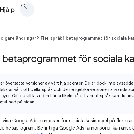
 Hjälp
idigare ändringar
Fler språk i betaprogrammet för sociala ka
 i betaprogrammet för sociala k
er översatta versioner av vårt hjälpcenter. De är dock inte avsedda
gelska är vårt officiella språk och den engelska versionen används 
licyer. Om du vill läsa den här artikeln på ett annat språk kan du an
ngst ned på sidan.
u visa Google Ads-annonser för sociala kasinospel på fler asia
de betaprogram. Befintliga Google Ads-annonsörer kan ansöka