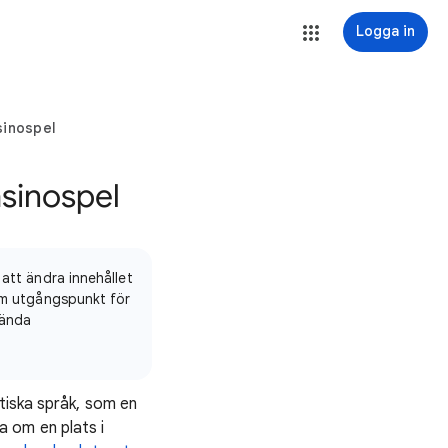
Logga in
sinospel
asinospel
 att ändra innehållet
som utgångspunkt för
vända
tiska språk, som en
 om en plats i