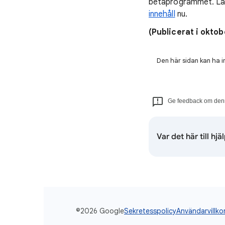
betaprogrammet. L
innehåll
nu.
(Publicerat i oktob
Den här sidan kan ha i
Ge feedback om denn
Var det här till hjä
©2026 Google
Sekretesspolicy
Användarvillko