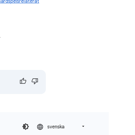
ardspelsrelaterat
.
svenska‎