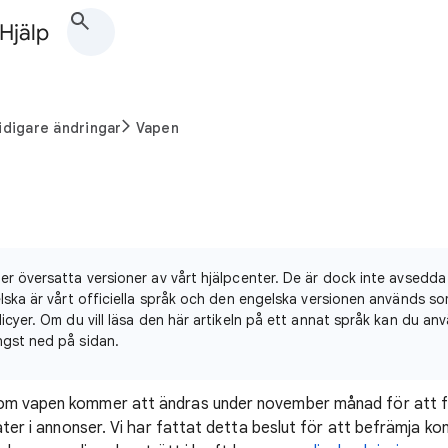
 Hjälp
idigare ändringar
Vapen
er översatta versioner av vårt hjälpcenter. De är dock inte avsedda
gelska är vårt officiella språk och den engelska versionen används 
licyer. Om du vill läsa den här artikeln på ett annat språk kan du an
ngst ned på sidan.
om vapen kommer att ändras under november månad för att fö
låter i annonser. Vi har fattat detta beslut för att befrämja k