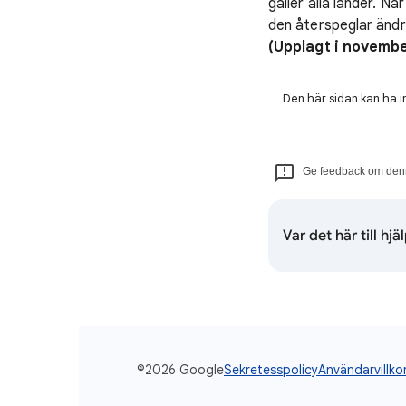
gäller alla länder. N
den återspeglar ändr
(Upplagt i novembe
Den här sidan kan ha i
Ge feedback om denn
Var det här till hjä
©2026 Google
Sekretesspolicy
Användarvillko