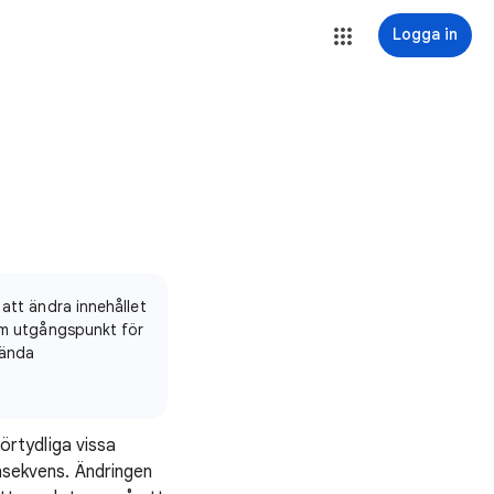
Logga in
 att ändra innehållet
som utgångspunkt för
vända
rtydliga vissa
onsekvens. Ändringen