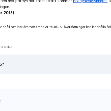
är den nya policyn har trätt i kraft kommer
policybeskrivningen
a
ingen.
r 2013)
nnehåll som har översatts med AI-teknik. AI-översättningar kan innehålla fel
a artikel
lp?
r