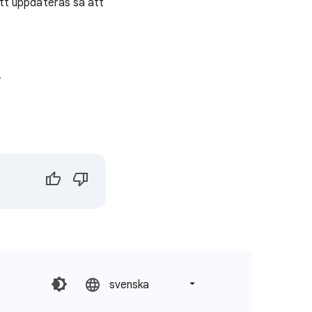
tt uppdateras så att
.
svenska‎