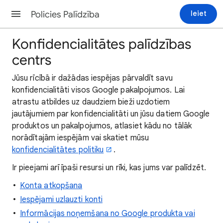
Policies Palīdzība
Ieiet
Konfidencialitātes palīdzības
centrs
Jūsu rīcībā ir dažādas iespējas pārvaldīt savu
konfidencialitāti visos Google pakalpojumos. Lai
atrastu atbildes uz daudziem bieži uzdotiem
jautājumiem par konfidencialitāti un jūsu datiem Google
produktos un pakalpojumos, atlasiet kādu no tālāk
norādītajām iespējām vai skatiet mūsu
konfidencialitātes politiku
.
Ir pieejami arī īpaši resursi un rīki, kas jums var palīdzēt.
Konta atkopšana
Iespējami uzlauzti konti
Informācijas noņemšana no Google produkta vai