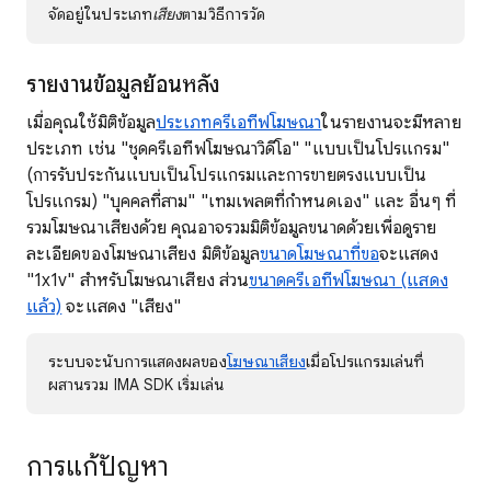
จัดอยู่ในประเภท
เสียง
ตามวิธีการวัด
รายงานข้อมูลย้อนหลัง
เมื่อคุณใช้มิติข้อมูล
ประเภทครีเอทีฟโฆษณา
ในรายงานจะมีหลาย
ประเภท เช่น "ชุดครีเอทีฟโฆษณาวิดีโอ" "แบบเป็นโปรแกรม"
(การรับประกันแบบเป็นโปรแกรมและการขายตรงแบบเป็น
โปรแกรม) "บุคคลที่สาม" "เทมเพลตที่กำหนดเอง" และ อื่นๆ ที่
รวมโฆษณาเสียงด้วย คุณอาจรวมมิติข้อมูลขนาดด้วยเพื่อดูราย
ละเอียดของโฆษณาเสียง มิติข้อมูล
ขนาดโฆษณาที่ขอ
จะแสดง
"1x1v" สําหรับโฆษณาเสียง ส่วน
ขนาดครีเอทีฟโฆษณา (แสดง
แล้ว)
จะแสดง "เสียง"
ระบบจะนับการแสดงผลของ
โฆษณาเสียง
เมื่อโปรแกรมเล่นที่
ผสานรวม IMA SDK เริ่มเล่น
การแก้ปัญหา