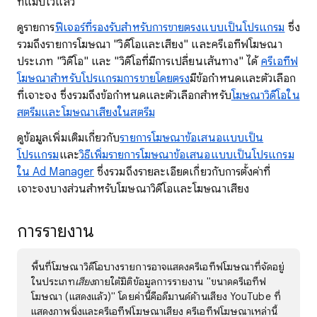
ที่แมปไว้แล้ว
ดูรายการ
ฟีเจอร์ที่รองรับสำหรับการขายตรงแบบเป็นโปรแกรม
ซึ่ง
รวมถึงรายการโฆษณา "วิดีโอและเสียง" และครีเอทีฟโฆษณา
ประเภท "วิดีโอ" และ "วิดีโอที่มีการเปลี่ยนเส้นทาง" ได้
ครีเอทีฟ
โฆษณาสำหรับโปรแกรมการขายโดยตรง
มีข้อกำหนดและตัวเลือก
ที่เจาะจง ซึ่งรวมถึงข้อกำหนดและตัวเลือกสำหรับ
โฆษณาวิดีโอใน
สตรีมและโฆษณาเสียงในสตรีม
ดูข้อมูลเพิ่มเติมเกี่ยวกับ
รายการโฆษณาข้อเสนอแบบเป็น
โปรแกรม
และ
วิธีเพิ่มรายการโฆษณาข้อเสนอแบบเป็นโปรแกรม
ใน Ad Manager
ซึ่งรวมถึงรายละเอียดเกี่ยวกับการตั้งค่าที่
เจาะจงบางส่วนสำหรับโฆษณาวิดีโอและโฆษณาเสียง
การรายงาน
พื้นที่โฆษณาวิดีโอบางรายการอาจแสดงครีเอทีฟโฆษณาที่จัดอยู่
ในประเภท
เสียง
ภายใต้มิติข้อมูลการรายงาน "ขนาดครีเอทีฟ
โฆษณา (แสดงแล้ว)" โดยค่านี้คือดีมานด์ด้านเสียง YouTube ที่
แสดงภาพนิ่งและครีเอทีฟโฆษณาเสียง ครีเอทีฟโฆษณาเหล่านี้