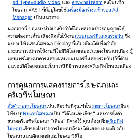
ad_type=audio_video
และ
env=instream
ลงในแท็ก
โฆษณา VAST ที่มีอยู่โดยใช้
เครื่องมือสร้างแท็กของ Ad
Manager
เป็นแนวทาง
นอกจากนี้ ขอแนะนำอย่างยิ่งว่าวิดีโอเพลเยอร์ควรอนุญาตให้
ความต้องการด้านเสียงติดตั้งใช้งาน
แบนเนอร์ที่แสดงร่วมกัน
ซึ่ง
จะช่วยให้แสดงโฆษณา Display ที่เกี่ยวข้องได้เพื่อจำกัด
ประสบการณ์การใช้งานที่ไม่มีวิดีโอเพลเยอร์แสดงโฆษณาเสียง ผู้
เผยแพร่โฆษณาควรแสดงผลแบนเนอร์ที่แสดงร่วมกันไว้ที่ด้าน
บนของวิดีโอเพลเยอร์ในกรณีที่มีการแสดงครีเอทีฟโฆษณาเสียง
การดูแลการแสดงรายการโฆษณาและ
ครีเอทีฟโฆษณา
ตั้งค่ารายการโฆษณา
เช่นเดียวกับที่คุณทําใน
รายการโฆษณา
อื่นๆ
ให้ระบุ
ประเภทโฆษณา
เป็น "วิดีโอและเสียง" และการตั้งค่า
ขนาดครีเอทีฟโฆษณา "เสียง" ที่คาดไว้ คุณต้องเพิ่ม
ครีเอทีฟ
โฆษณา
เสียงลงในรายการโฆษณาจึงจะได้แสดง เช่นเดียวกับ
โฆษณาแบบดิสเพลย์และโฆษณาวิดีโอ