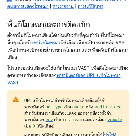
ดูแลการแสดงโฆษณา
|
การรายงาน
|
การแก้ปัญหา
พื้นที่โฆษณาและการติดแท็ก
ตั้งค่าพื้นที่โฆษณาเสียงได้เช่นเดียวกับที่คุณทำกับพื้นที่โฆษณา
อื่นๆ เมื่อสร้าง
หน่วยโฆษณา
ให้เลือก
เสียง
เป็นขนาดหลัก VAST
เพื่อกำหนดเป้าหมายในรายการโฆษณา และเพิ่มครีเอทีฟโฆษณา
เสียง
โปรแกรมเล่นเสียงจะใช้แท็กโฆษณา VAST เพื่อดึงโฆษณาเสียง
ดูรายการอย่างละเอียดของ
พารามิเตอร์ของ URL แท็กโฆษณา
VAST
URL แท็กโฆษณาสำหรับโฆษณาเสียง
ต้อง
ตั้งค่า
พารามิเตอร์
เป็น
หรือ
ad_type
audio
audio_video
สำหรับโฆษณาเสียงที่จะแสดง นอกจากนี้ควรตั้งค่า
พารามิเตอร์
เป็น
และต้องตั้งค่า
env
instream
vpmute
เป็น
(เปิดเสียง)
0
ควบคุมการมีสิทธิ์ของเสียงบางประเภทโดยใช้
โปรไฟล์