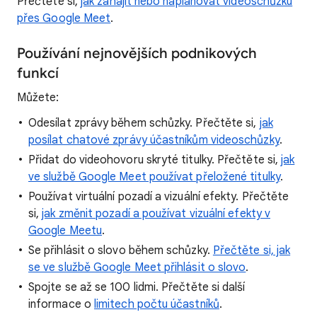
Přečtěte si,
jak zahájit nebo naplánovat videoschůzku
přes Google Meet
.
Používání nejnovějších podnikových
funkcí
Můžete:
Odesílat zprávy během schůzky. Přečtěte si,
jak
posílat chatové zprávy účastníkům videoschůzky
.
Přidat do videohovoru skryté titulky. Přečtěte si,
jak
ve službě Google Meet používat přeložené titulky
.
Používat virtuální pozadí a vizuální efekty. Přečtěte
si,
jak změnit pozadí a používat vizuální efekty v
Google Meetu
.
Se přihlásit o slovo během schůzky.
Přečtěte si, jak
se ve službě Google Meet přihlásit o slovo
.
Spojte se až se 100 lidmi. Přečtěte si další
informace o
limitech počtu účastníků
.