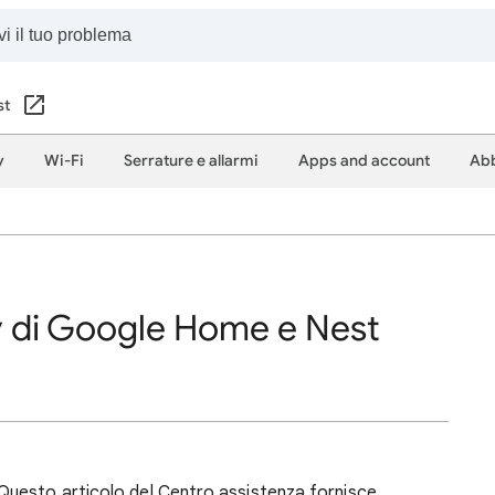
st
y
Wi-Fi
Serrature e allarmi
Apps and account
Abb
cy di Google Home e Nest
 Questo articolo del Centro assistenza fornisce