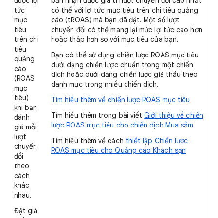
được lợi
bạn nhận được giá trị lượt chuyển đổi cao nhất
tức
có thể với lợi tức mục tiêu trên chi tiêu quảng
mục
cáo (tROAS) mà bạn đã đặt. Một số lượt
tiêu
chuyển đổi có thể mang lại mức lợi tức cao hơn
trên chi
hoặc thấp hơn so với mục tiêu của bạn.
tiêu
Bạn có thể sử dụng chiến lược ROAS mục tiêu
quảng
dưới dạng chiến lược chuẩn trong một chiến
cáo
dịch hoặc dưới dạng chiến lược giá thầu theo
(ROAS
danh mục trong nhiều chiến dịch.
mục
tiêu)
Tìm hiểu thêm về chiến lược ROAS mục tiêu
khi bạn
Tìm hiểu thêm trong bài viết
Giới thiệu về chiến
đánh
lược ROAS mục tiêu cho chiến dịch Mua sắm
giá mỗi
lượt
Tìm hiểu thêm về cách
thiết lập Chiến lược
chuyển
ROAS mục tiêu cho Quảng cáo Khách sạn
đổi
theo
cách
khác
nhau.
Đặt giá