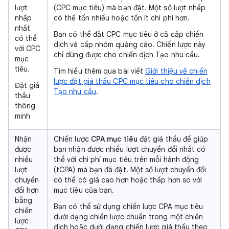
lượt
(CPC mục tiêu) mà bạn đặt. Một số lượt nhấp
nhấp
có thể tốn nhiều hoặc tốn ít chi phí hơn.
nhất
Bạn có thể đặt CPC mục tiêu ở cả cấp chiến
có thể
dịch và cấp nhóm quảng cáo. Chiến lược này
với CPC
chỉ dùng được cho chiến dịch Tạo nhu cầu.
mục
tiêu.
Tìm hiểu thêm qua bài viết
Giới thiệu về chiến
lược đặt giá thầu CPC mục tiêu cho chiến dịch
Đặt giá
Tạo nhu cầu
.
thầu
thông
minh
Nhận
Chiến lược
CPA mục tiêu
đặt giá thầu để giúp
được
bạn nhận được nhiều lượt chuyển đổi nhất có
nhiều
thể với chi phí mục tiêu trên mỗi hành động
lượt
(tCPA) mà bạn đã đặt. Một số lượt chuyển đổi
chuyển
có thể có giá cao hơn hoặc thấp hơn so với
đổi hơn
mục tiêu của bạn.
bằng
Bạn có thể sử dụng chiến lược CPA mục tiêu
chiến
dưới dạng chiến lược chuẩn trong một chiến
lược
dịch hoặc dưới dạng chiến lược giá thầu theo