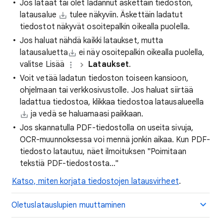
Jos lataat tai olet ladannut äskettäin tiedoston,
latausalue
tulee näkyviin. Äskettäin ladatut
tiedostot näkyvät osoitepalkin oikealla puolella.
Jos haluat nähdä kaikki lataukset, mutta
latausaluetta
ei näy osoitepalkin oikealla puolella,
valitse Lisää
Lataukset
.
Voit vetää ladatun tiedoston toiseen kansioon,
ohjelmaan tai verkkosivustolle. Jos haluat siirtää
ladattua tiedostoa, klikkaa tiedostoa latausalueella
ja vedä se haluamaasi paikkaan.
Jos skannatulla PDF-tiedostolla on useita sivuja,
OCR-muunnoksessa voi mennä jonkin aikaa. Kun PDF-
tiedosto latautuu, näet ilmoituksen "Poimitaan
tekstiä PDF-tiedostosta…"
Katso, miten korjata tiedostojen latausvirheet
.
Oletuslatauslupien muuttaminen