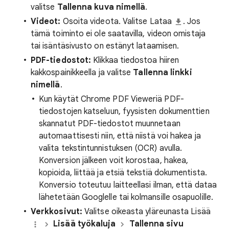
valitse
Tallenna kuva nimellä
.
Videot:
Osoita videota. Valitse Lataa
. Jos
tämä toiminto ei ole saatavilla, videon omistaja
tai isäntäsivusto on estänyt lataamisen.
PDF-tiedostot:
Klikkaa tiedostoa hiiren
kakkospainikkeella ja valitse
Tallenna linkki
nimellä
.
Kun käytät Chrome PDF Vieweriä PDF-
tiedostojen katseluun, fyysisten dokumenttien
skannatut PDF-tiedostot muunnetaan
automaattisesti niin, että niistä voi hakea ja
valita tekstintunnistuksen (OCR) avulla.
Konversion jälkeen voit korostaa, hakea,
kopioida, liittää ja etsiä tekstiä dokumentista.
Konversio toteutuu laitteellasi ilman, että dataa
lähetetään Googlelle tai kolmansille osapuolille.
Verkkosivut:
Valitse oikeasta yläreunasta Lisää
Lisää työkaluja
Tallenna sivu