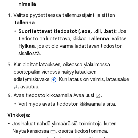
nimellä
.
Valitse pyydettäessä tallennussijainti ja sitten
Tallenna
.
Suoritettavat tiedostot (.exe, .dll, .bat):
Jos
tiedosto on luotettava, klikkaa
Tallenna
. Valitse
Hylkää
, jos et ole varma ladattavan tiedoston
sisällöstä.
Kun aloitat latauksen, oikeassa yläkulmassa
osoitepalkin vieressä näkyy latauksen
edistymiskuvake
. Kun lataus on valmis, latausalue
avautuu.
Avaa tiedosto klikkaamalla Avaa uusi
.
Voit myös avata tiedoston klikkaamalla sitä.
Vinkkejä:
Jos haluat nähdä ylimääräisiä toimintoja, kuten
Näytä kansiossa
, osoita tiedostonimeä.