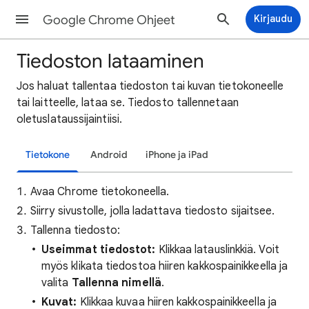
Google Chrome Ohjeet
Kirjaudu
Tiedoston lataaminen
Jos haluat tallentaa tiedoston tai kuvan tietokoneelle
tai laitteelle, lataa se. Tiedosto tallennetaan
oletuslataussijaintiisi.
Tietokone
Android
iPhone ja iPad
Avaa Chrome tietokoneella.
Siirry sivustolle, jolla ladattava tiedosto sijaitsee.
Tallenna tiedosto:
Useimmat tiedostot:
Klikkaa latauslinkkiä. Voit
myös klikata tiedostoa hiiren kakkospainikkeella ja
valita
Tallenna nimellä
.
Kuvat:
Klikkaa kuvaa hiiren kakkospainikkeella ja