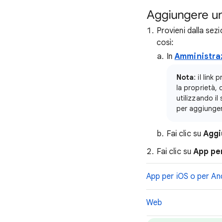
Aggiungere un
Provieni dalla sez
così:
In
Amministra
Nota
: il link
la proprietà,
utilizzando il
per aggiunger
Fai clic su
Aggi
Fai clic su
App pe
App per iOS o per An
Web