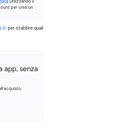
rietà
utilizzando il
ccount per crea un
i
per stabilire quali
ua app, senza
ll'acquisto.