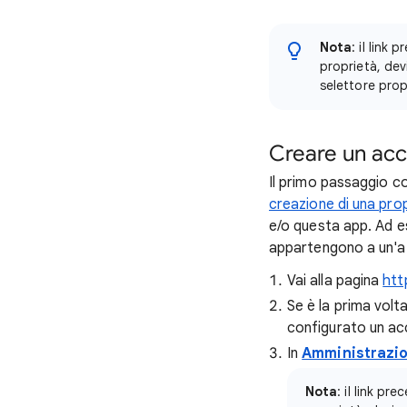
Nota
: il link
proprietà, dev
selettore prop
Creare un acc
Il primo passaggio co
creazione di una pro
e/o questa app. Ad e
appartengono a un'att
Vai alla pagina
htt
Se è la prima volta
configurato un acc
In
Amministrazi
Nota
: il link pr