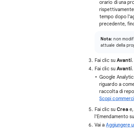
orario di una pr
rispettivamente 
tempo dopo l'agg
precedente, finc
Nota:
non modific
attuale della pr
Fai clic su
Avanti
.
Fai clic su
Avanti
Google Analytics
riguardo a come 
raccolta di repo
Scopi commerci
Fai clic su
Crea
e,
l'Emendamento sul
Vai a
Aggiungere u