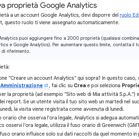
a proprietà Google Analytics
ietà a un account Google Analytics, devi disporre del
ruolo Ed
t, questo ruolo ti viene assegnato automaticamente.
nalytics puoi aggiungere fino a 2000 proprietà (qualsiasi combina
ytics e Google Analytics). Per aumentare questo limite, contatta il
 di riferimento.
ietà:
ione "Creare un account Analytics" qui sopra? In questo caso, v
n
Amministrazione
, fai clic su
Crea
e poi seleziona
Propri
er la proprietà (ad esempio "Sito web di Mia attività S.p.A.") e
dei report. Se un utente visita il tuo sito web un martedì nel su
unedì, la visita viene registrata come avvenuta di lunedì.
so orario che osserva l'ora legale, Analytics si adegua automa
cs osservi l'ora legale, utilizza il fuso orario di Greenwich (GMT
fuso orario influisce solo sui dati raccolti da quel momento in 