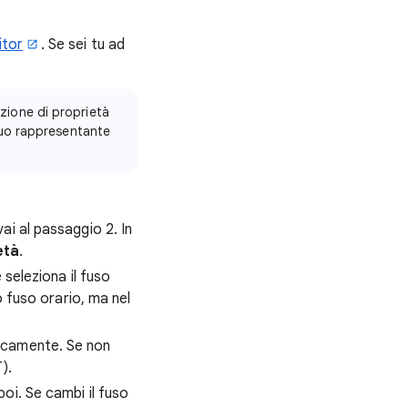
itor
. Se sei tu ad
zione di proprietà
 tuo rappresentante
ai al passaggio 2. In
età
.
 seleziona il fuso
o fuso orario, ma nel
ticamente. Se non
).
poi. Se cambi il fuso