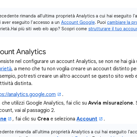
 precedente rimanda all'ultima proprietà Analytics a cui hai eseguito l'
i aver eseguito l'accesso a un
Account Google
. Puoi
cambiare la pr
rietà.Hai più siti web e/o app? Scopri come
strutturare il tuo accou
ount Analytics
nsiste nel configurare un account Analytics, se non ne hai già 
prietà
, a meno che tu non voglia creare un account distinto p
sempio, potresti creare un altro account se questo sito web 
ività distinta.
ps://analytics.google.com
.
 che utilizzi Google Analytics, fai clic su
Avvia misurazione
.
ount, vai al passaggio 2.
one
, fai clic su
Crea
e seleziona
Account
.
ecedente rimanda all'ultima proprietà Analytics a cui hai eseguito l'ac