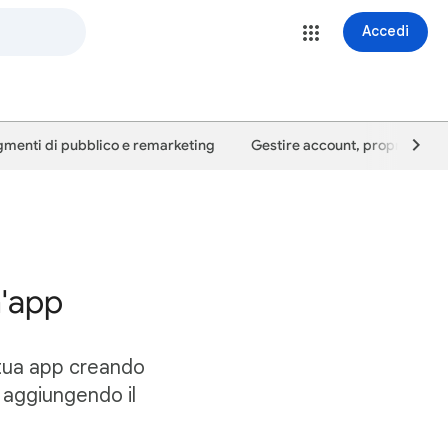
Accedi
menti di pubblico e remarketing
Gestire account, proprietà e u
n'app
 tua app creando
 aggiungendo il