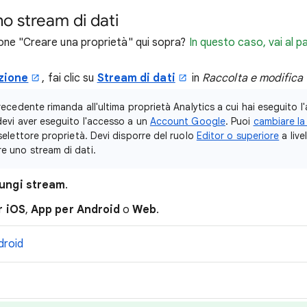
o stream di dati
ione "Creare una proprietà" qui sopra?
In questo caso, vai al 
zione
, fai clic su
Stream di dati
in
Raccolta e modifica 
 precedente rimanda all'ultima proprietà Analytics a cui hai eseguito l
 devi aver eseguito l'accesso a un
Account Google
. Puoi
cambiare la
 selettore proprietà. Devi disporre del ruolo
Editor o superiore
a live
e uno stream di dati.
ungi stream
.
r iOS
,
App per Android
o
Web
.
droid