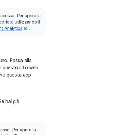
accesso. Per aprire la
oprietà
utilizzando il
nt Analytics
.
uno. Passa alla
er questo sito web
e/o questa app
 Se hai già
cesso. Per aprire la