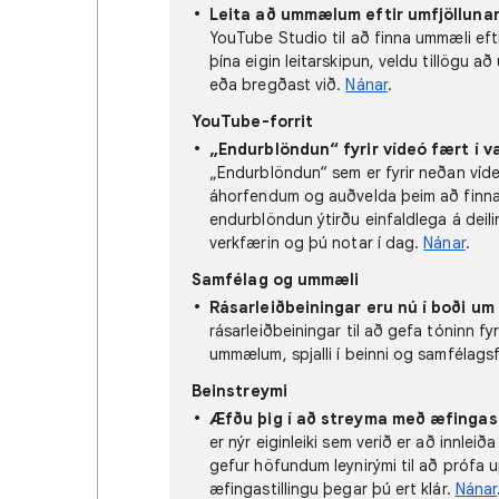
Leita að ummælum eftir umfjöllunar
YouTube Studio til að finna ummæli efti
þína eigin leitarskipun, veldu tillögu a
eða bregðast við.
Nánar
.
YouTube-forrit
„Endurblöndun“ fyrir vídeó fært í v
„Endurblöndun“ sem er fyrir neðan vídeós
áhorfendum og auðvelda þeim að finna þa
endurblöndun ýtirðu einfaldlega á deil
verkfærin og þú notar í dag.
Nánar
.
Samfélag og ummæli
Rásarleiðbeiningar eru nú í boði um 
rásarleiðbeiningar til að gefa tóninn fyr
ummælum, spjalli í beinni og samfélag
Beinstreymi
Æfðu þig í að streyma með æfingasti
er nýr eiginleiki sem verið er að innleiða
gefur höfundum leynirými til að prófa u
æfingastillingu þegar þú ert klár.
Nánar