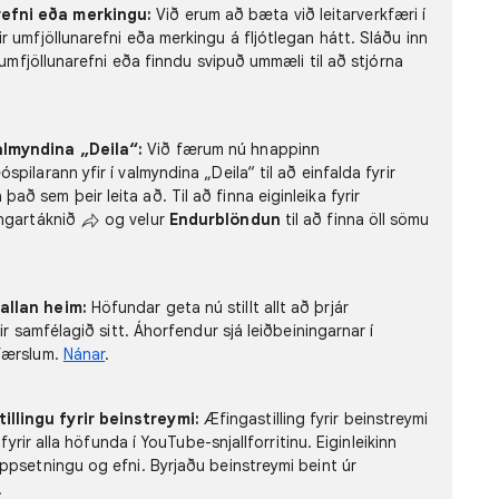
efni eða merkingu:
Við erum að bæta við leitarverkfæri í
r umfjöllunarefni eða merkingu á fljótlegan hátt. Sláðu inn
ð umfjöllunarefni eða finndu svipuð ummæli til að stjórna
almyndina „Deila“:
Við færum nú hnappinn
pilarann yfir í valmyndina „Deila“ til að einfalda fyrir
ð sem þeir leita að. Til að finna eiginleika fyrir
ingartáknið
og velur
Endurblöndun
til að finna öll sömu
allan heim:
Höfundar geta nú stillt allt að þrjár
ir samfélagið sitt. Áhorfendur sjá leiðbeiningarnar í
sfærslum.
Nánar
.
llingu fyrir beinstreymi:
Æfingastilling fyrir beinstreymi
 fyrir alla höfunda í YouTube-snjallforritinu. Eiginleikinn
ppsetningu og efni. Byrjaðu beinstreymi beint úr
.