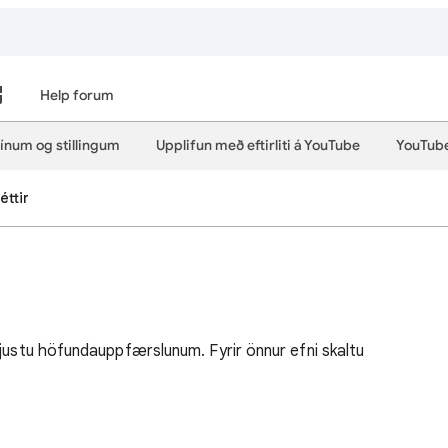
Help forum
ínum og stillingum
Upplifun með eftirliti á YouTube
YouTub
éttir
ýjustu höfundauppfærslunum. Fyrir önnur efni skaltu