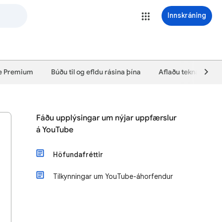
Innskráning
e Premium
Búðu til og efldu rásina þína
Aflaðu tekna af efn
Fáðu upplýsingar um nýjar uppfærslur
á YouTube
Höfundafréttir
Tilkynningar um YouTube-áhorfendur