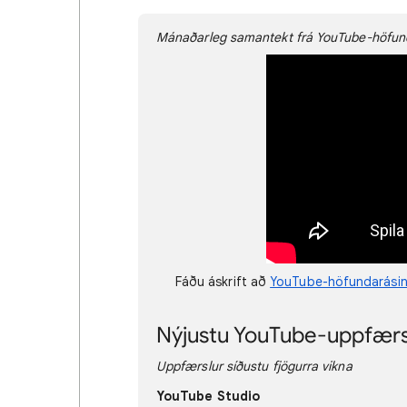
Mánaðarleg samantekt frá YouTube-höfun
Fáðu áskrift að
YouTube-höfundarásin
Nýjustu YouTube-uppfærs
Uppfærslur síðustu fjögurra vikna
YouTube Studio