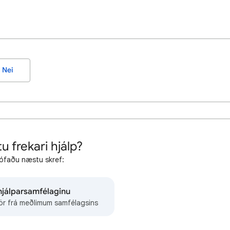
Nei
u frekari hjálp?
ófaðu næstu skref:
 hjálparsamfélaginu
ör frá meðlimum samfélagsins