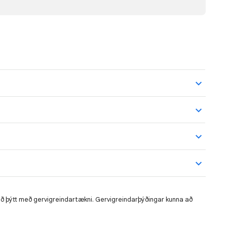
rið þýtt með gervigreindartækni. Gervigreindarþýðingar kunna að