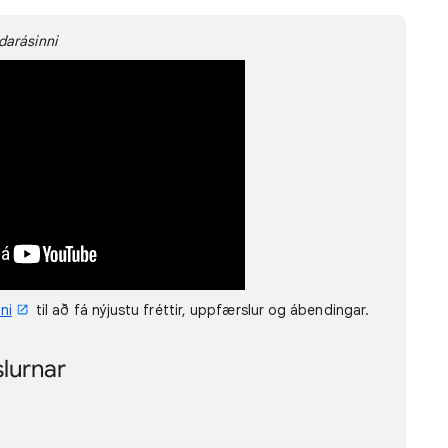
darásinni
ni
til að fá nýjustu fréttir, uppfærslur og ábendingar.
lurnar