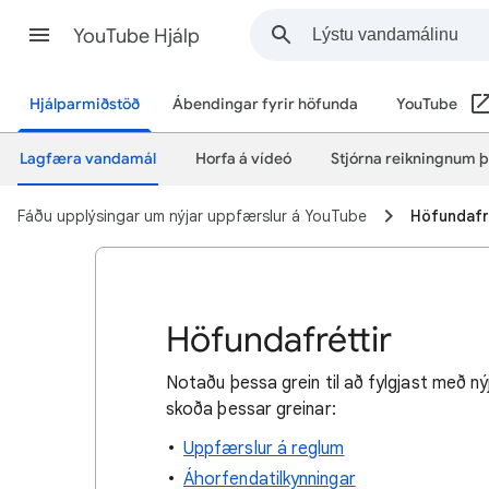
YouTube Hjálp
Hjálparmiðstöð
Ábendingar fyrir höfunda
YouTube
Lagfæra vandamál
Horfa á vídeó
Stjórna reikningnum þ
Fáðu upplýsingar um nýjar uppfærslur á YouTube
Höfundafr
Höfundafréttir
Notaðu þessa grein til að fylgjast með n
skoða þessar greinar:
Uppfærslur á reglum
Áhorfendatilkynningar