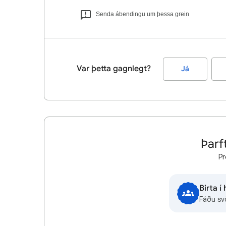
Senda ábendingu um þessa grein
Var þetta gagnlegt?
Já
Þarft
Pr
Birta í
Fáðu sv