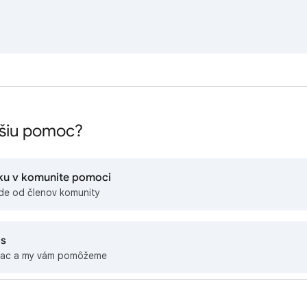
lšiu pomoc?
zku v komunite pomoci
de od členov komunity
ás
iac a my vám pomôžeme