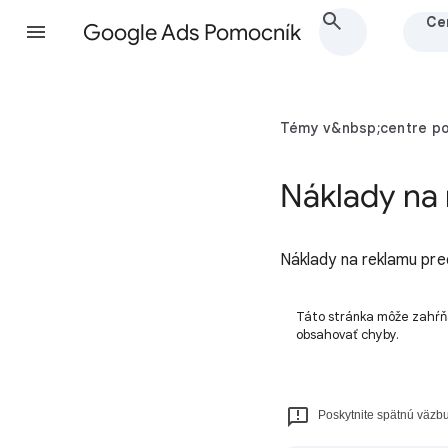
Ce
Google Ads Pomocník
Témy v&nbsp;centre p
Náklady na 
Náklady na reklamu pred
Táto stránka môže zahŕňa
obsahovať chyby.
Poskytnite spätnú väzbu