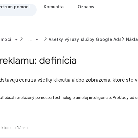
ntrum pomoci
Komunita
Oznamy
omoci
...
Všetky výrazy služby Google Ads
Nákla
reklamu: definícia
stavujú cenu za všetky kliknutia alebo zobrazenia, ktoré ste v 
ť obsah preložený pomocou technológie umelej inteligencie. Preklady od u
 k tomuto článku