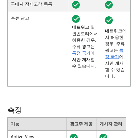
구매자 잠재고객 목록
주류 광고
네트워크 및
네트워크에
인벤토리에서
서 허용한
허용한 경우.
경우. 주류
주류 광고는
광고는
특
특정 국가
에
정 국가
에
서만 게재할
서만 게재
수 있습니다.
할 수 있습
니다.
측정
기능
광고주 제공
게시자 관리
Active View