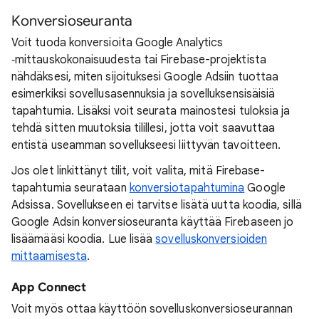
Konversioseuranta
Voit tuoda konversioita Google Analytics
‑mittauskokonaisuudesta tai Firebase-projektista
nähdäksesi, miten sijoituksesi Google Adsiin tuottaa
esimerkiksi sovellusasennuksia ja sovelluksensisäisiä
tapahtumia. Lisäksi voit seurata mainostesi tuloksia ja
tehdä sitten muutoksia tilillesi, jotta voit saavuttaa
entistä useamman sovellukseesi liittyvän tavoitteen.
Jos olet linkittänyt tilit, voit valita, mitä Firebase-
tapahtumia seurataan
konversiotapahtumina
Google
Adsissa. Sovellukseen ei tarvitse lisätä uutta koodia, sillä
Google Adsin konversioseuranta käyttää Firebaseen jo
lisäämääsi koodia. Lue lisää
sovelluskonversioiden
mittaamisesta
.
App Connect
Voit myös ottaa käyttöön sovelluskonversioseurannan