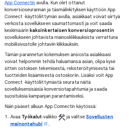
App Connectin
avulla. Kun olet ottanut
konversioseurannan ja täsmälinkityksen käyttöön App
Connect ‑käyttöliittymän avulla, asiakkaat voivat siirtyä
verkosta sovellukseen saumattomasti ja voit saada
keskimäärin
kaksinkertaisen konversioprosentin
sovellukseen johtavista mainosklikkauksista verrattuna
mobiilisivustolle johtaviin klikkauksiin.
Tämän parannetun kokemuksen ansiosta asiakkaasi
voivat helpommin tehdä haluamansa asian, olipa kyse
sitten ostoksen tekemisestä, rekisteröitymisestä tai
tuotteiden lisäämisestä ostoskoriin. Lisäksi voit App
Connect ‑käyttöliittymästä seurata näitä
sovelluksensisäisiä konversiotapahtumia ja saada
suosituksia kampanjan parantamiseksi.
Näin pääset alkuun App Connectin käytössä:
Avaa
Työkalut
‑valikko
ja valitse
Sovellusten
mainontahubi
.