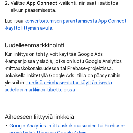
Valitse
App Connect
‑välilehti, niin saat lisätietoa
alkuun pääsemisestä.
Lue lisää
konvertoitumisen parantamisesta App Connect
‑käyttöliittymän avulla
.
Uudelleenmarkkinointi
Kun linkitys on tehty, voit käyttää Google Ads
‑kampanjoissa yleisöjä, jotka on luotu Google Analytics
‑mittauskokonaisuudessa tai Firebase-projektissa.
Jokaisella linkitetyllä Google Ads ‑tilillä on pääsy näihin
yleisöihin.
Lue lisää Firebase-datan käyttämisestä
uudelleenmarkkinointiluetteloissa
Aiheeseen liittyviä linkkejä
Google Analytics ‑mittauskokonaisuuden tai Firebase-
projektin linkittäminen Google Adsiin