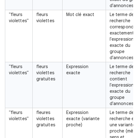
d'annonces A
"fleurs
fleurs
Mot clé exact
Le terme de
violettes"
violettes
recherche
correspond
exactement à
l'expression
exacte du
groupe
d'annonces B
"fleurs
fleurs
Expression
Le terme de
violettes"
violettes
exacte
recherche
gratuites
contient
l'expression
exacte du
groupe
d'annonces B
"fleurs
fleures
Expression
Le terme de
violettes"
violettes
exacte (variante
recherche es
gratuites
proche)
une variante
proche (mêm
sens et