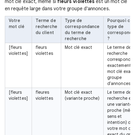
mot clé exact, même si
fleurs violettes
est un mot clé
en requête large dans votre groupe d'annonces.
Votre
Terme de
Type de
Pourquoi ce
mot clé
recherche
correspondance
type de
du client
du terme de
corresponda
recherche
?
[fleurs
fleurs
Mot clé exact
Le terme de
violettes]
violettes
recherche
correspond
exactement a
mot clé exact
groupe
d'annonces A
[fleurs
fleures
Mot clé exact
Le terme de
violettes]
violettes
(variante proche)
recherche es
une variante
proche (mêm
sens et
intention) de
votre mot clé
exact du gro