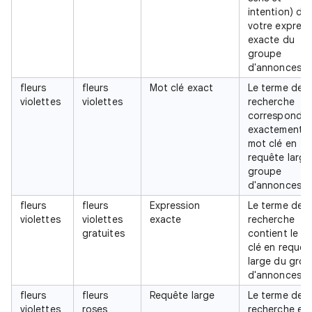
intention) de
votre express
exacte du
groupe
d'annonces B
fleurs
fleurs
Mot clé exact
Le terme de
violettes
violettes
recherche
correspond
exactement a
mot clé en
requête large
groupe
d'annonces C
fleurs
fleurs
Expression
Le terme de
violettes
violettes
exacte
recherche
gratuites
contient le m
clé en requêt
large du gro
d'annonces C
fleurs
fleurs
Requête large
Le terme de
violettes
roses
recherche es