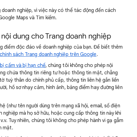
 doanh nghiệp, vì việc này có thể tác động đến cách
 Google Maps và Tìm kiếm.
 nội dung cho Trang doanh nghiệp
ng điểm độc đáo về doanh nghiệp của bạn. Để biết thêm
chính sách Trang doanh nghiệp trên Google
.
 bị cấm và
bị hạn chế
, chúng tôi không cho phép nội
ng chứa thông tin riêng tư hoặc thông tin mật, chẳng
tờ tuỳ thân do chính phủ cấp, thông tin liên hệ gắn liền
ười, hồ sơ nhạy cảm, hình ảnh, bảng điểm hay đường liên
ệ (như tên người dùng trên mạng xã hội, email, số điện
h nghiệp mà họ sở hữu, hoặc cung cấp thông tin này khi
 v.v. Tuy nhiên, chúng tôi không cho phép hành vi gạ gẫm
n mật.