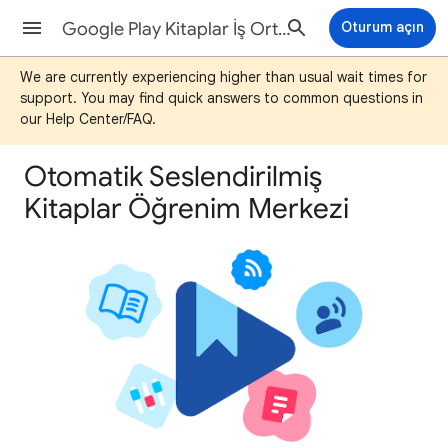
Google Play Kitaplar İş Ortağı Merkezi Yardımı
Oturum açın
We are currently experiencing higher than usual wait times for
support. You may find quick answers to common questions in
our Help Center/FAQ.
Otomatik Seslendirilmiş
Kitaplar Öğrenim Merkezi