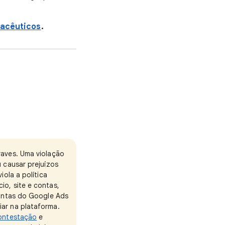
macêuticos
.
raves. Uma violação
u causar prejuízos
iola a política
io, site e contas,
contas do Google Ads
iar na plataforma.
ontestação
e