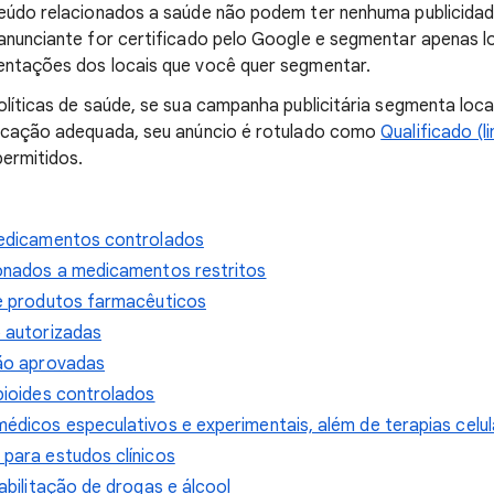
eúdo relacionados a saúde não podem ter nenhuma publicidade
anunciante for certificado pelo Google e segmentar apenas l
entações dos locais que você quer segmentar.
olíticas de saúde, se sua campanha publicitária segmenta loca
ficação adequada, seu anúncio é rotulado como
Qualificado (l
permitidos.
edicamentos controlados
onados a medicamentos restritos
e produtos farmacêuticos
 autorizadas
ão aprovadas
pioides controlados
dicos especulativos e experimentais, além de terapias celul
para estudos clínicos
abilitação de drogas e álcool