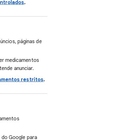
ntrolados
.
úncios, páginas de
ver medicamentos
tende anunciar.
amentos restritos
.
camentos
o do Google para