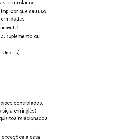
os controlados
implicar que seu uso
nfermidades
namental
a, suplemento ou
 Unidos)
oides controlados.
sigla em inglês)
uisitos relacionados
re exceções a esta