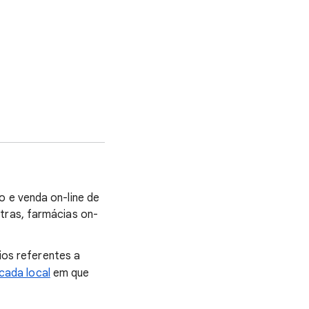
o e venda on-line de
tras, farmácias on-
ios referentes a
cada local
em que