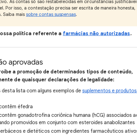
ivo. As contas só são restabelecidas em circunstâncias justificáv
el. Por isso, a contestação precisa ser escrita de maneira honesta, 
. Saiba mais
sobre contas suspensas
.
ossa política referente a
farmácias não autorizadas
.
ão aprovadas
roíbe a promoção de determinados tipos de conteúdo,
nte de quaisquer declarações de legalidade:
s desta lista com alguns exemplos de
suplementos e produtos
 contêm éfedra
contêm gonadotrofina coriônica humana (hCG) associados ao
ando promovidos em conjunto com esteroides anabolizantes
erbáceos e dietéticos com ingredientes farmacêuticos ativo