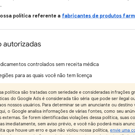
.
ossa política referente a
fabricantes de produtos far
 autorizadas
dicamentos controlados sem receita médica
giões para as quais você não tem licença
sa política são tratadas com seriedade e consideradas infrações g
ticas do Google Ads é considerada tão séria que pode ser ilegal o
 aos nossos usuários. Para determinar se um anunciante ou destino v
ui, o Google analisa informações de várias fontes, como seu anúnc
s externas. Se forem identificadas violações dessa política, suas 
as imediatamente, sem aviso prévio, e você não poderá mais anunc
ita que houve um erro e que não violou nossa política,
envie uma c