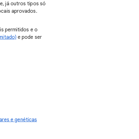
, já outros tipos só
ocais aprovados.
is permitidos e o
imitado)
e pode ser
ares e genéticas