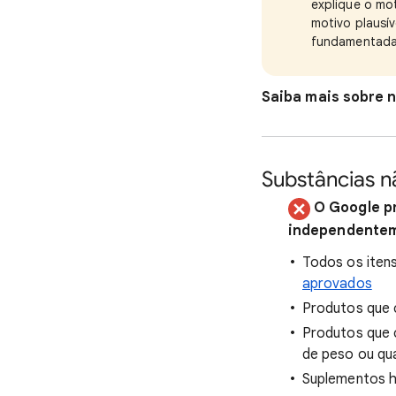
explique o mot
motivo plausív
fundamentada
Saiba mais sobre n
Substâncias n
O Google p
independenteme
Todos os iten
aprovados
Produtos que
Produtos que 
de peso ou qu
Suplementos h