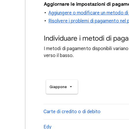
Aggiornare le impostazioni di pagame
Aggiungere o modificare un metodo d
Risolvere i problemi di pagamento nel
Individuare i metodi di paga
I metodi di pagamento disponibili variano
verso il basso.
Giappone
Carte di credito o di debito
Edy