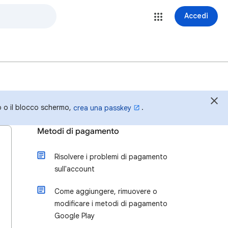
Accedi
o o il blocco schermo,
.
crea una passkey
Metodi di pagamento
Risolvere i problemi di pagamento
sull'account
Come aggiungere, rimuovere o
modificare i metodi di pagamento
Google Play