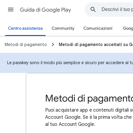
Guida di Google Play
Centro assistenza
Community
Comunicazioni
Goog
Metodi di pagamento
Metodi di pagamento accettati su G
Le passkey sono il modo più semplice e sicuro per accedere al t
Metodi di pagamento
Puoi acquistare app e contenuti digitali 
Account Google. Se è la prima volta che 
al tuo Account Google.