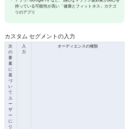
アプリ: Google Fit など、熱心なマラソン愛好家が関心を
持っている可能性が高い「健康とフィットネス」カテゴ
リのアプリ
カスタム セグメントの入力
次
入
オーディエンスの種類
の
力
要
素
に
基
づ
い
て
ユ
ー
ザ
ー
に
リ