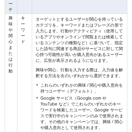
ー
チ
興
キ
ターゲットとするユーザーが関心を持っている
味
ー
カテゴリを、キーワードまたはフレーズの形で
や
ワ
入力します。行動やアクティビティ（使用して
関
ー
いるアプリやオンラインで閲覧または検索して
心
ド
いるコンテンツの種類など）に基づいて、指定
ま
した語句に関連する商品やサービスに対して関
た
心持つ可能性が高いか購入意向があるユーザー
は
に、広告が表示されるようになります。
行
興味や関心、行動を入力する際は、入力値を解
動
釈する方法を次のいずれかから選択できます。
これらのいずれかの興味 / 関心や購入意向を
持つユーザー（デフォルト）。
Google サービス（Google.com や
YouTube など）でこれらのいずれかのキー
ワードを検索したユーザー。Google サービ
スで実行中のキャンペーンのみで使用されま
す。その他のキャンペーンでは、興味 / 関心
や購入意向として使用されます。