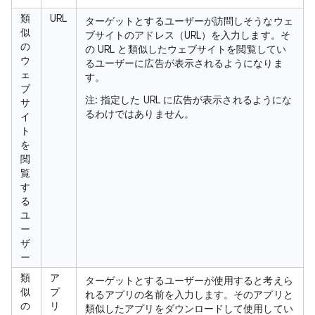
類
URL
ターゲットとするユーザーが訪問しそうなウェ
似
ブサイトのアドレス（URL）を入力します。そ
の
の URL と類似したウェブサイトを閲覧してい
ウ
るユーザーに広告が表示されるようになりま
ェ
す。
ブ
注
: 指定した URL に広告が表示されるようにな
サ
るわけではありません。
イ
ト
を
閲
覧
す
る
ユ
ー
ザ
ー
類
ア
ターゲットとするユーザーが使用すると考えら
似
プ
れるアプリの名前を入力します。そのアプリと
の
リ
類似したアプリをダウンロードして使用してい