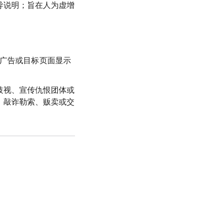
导说明；旨在人为虚增
允许广告或目标页面显示
歧视、宣传仇恨团体或
、敲诈勒索、贩卖或交