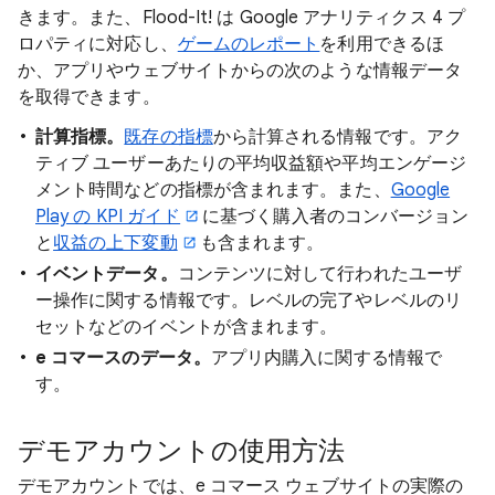
きます。また、Flood-It! は Google アナリティクス 4 プ
ロパティに対応し、
ゲームのレポート
を利用できるほ
か、アプリやウェブサイトからの次のような情報データ
を取得できます。
計算指標。
既存の指標
から計算される情報です。アク
ティブ ユーザーあたりの平均収益額や平均エンゲージ
メント時間などの指標が含まれます。また、
Google
Play の KPI ガイド
に基づく購入者のコンバージョン
と
収益の上下変動
も含まれます。
イベントデータ。
コンテンツに対して行われたユーザ
ー操作に関する情報です。レベルの完了やレベルのリ
セットなどのイベントが含まれます。
e コマースのデータ。
アプリ内購入に関する情報で
す。
デモアカウントの使用方法
デモアカウントでは、e コマース ウェブサイトの実際の