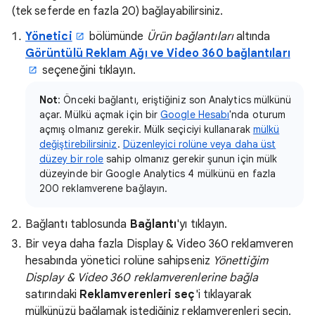
(tek seferde en fazla 20) bağlayabilirsiniz.
Yönetici
bölümünde
Ürün bağlantıları
altında
Görüntülü Reklam Ağı ve Video 360 bağlantıları
seçeneğini tıklayın.
Not
: Önceki bağlantı, eriştiğiniz son Analytics mülkünü
açar. Mülkü açmak için bir
Google Hesabı
'nda oturum
açmış olmanız gerekir. Mülk seçiciyi kullanarak
mülkü
değiştirebilirsiniz
.
Düzenleyici rolüne veya daha üst
düzey bir role
sahip olmanız gerekir şunun için mülk
düzeyinde bir Google Analytics 4 mülkünü en fazla
200 reklamverene bağlayın.
Bağlantı tablosunda
Bağlantı
'yı tıklayın.
Bir veya daha fazla Display & Video 360 reklamveren
hesabında yönetici rolüne sahipseniz
Yönettiğim
Display & Video 360 reklamverenlerine bağla
satırındaki
Reklamverenleri seç
'i tıklayarak
mülkünüzü bağlamak istediğiniz reklamverenleri seçin.