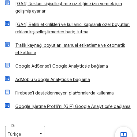
[GA4] Reklam kişiselleştirme özelliğine izin vermek için
gelişmiş ayarlar
[GA4] Belirli etkinlikleri ve kullanıcı kapsamlı özel boyutları
reklam kişiselleştirmeden hariç tutma
Trafik kaynağı boyutları, manuel etiketleme ve otomatik
etiketleme
Google AdSense'i Google Analytics'e bağlama
AdMob'u Google Analytics'e bağlama
Firebase'i desteklenmeyen platformlarda kullanma
Google İşletme Profili'ni (GİP) Google Analytics'e bağlama
Dil
Türkçe‎