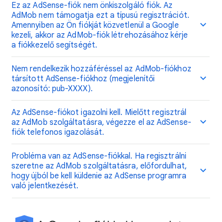
Ez az AdSense-fiók nem önkiszolgáló fiók. Az
AdMob nem támogatja ezt a típusú regisztrációt.
Amennyiben az Ön fiókját közvetlenül a Google
kezeli, akkor az AdMob-fiók létrehozásához kérje
a fiókkezelő segítségét.
Nem rendelkezik hozzáféréssel az AdMob-fiókhoz
társított AdSense-fiókhoz (megjelenítői
azonosító: pub-XXXX).
Az AdSense-fiókot igazolni kell. Mielőtt regisztrál
az AdMob szolgáltatásra, végezze el az AdSense-
fiók telefonos igazolását.
Probléma van az AdSense-fiókkal. Ha regisztrálni
szeretne az AdMob szolgáltatásra, előfordulhat,
hogy újból be kell küldenie az AdSense programra
való jelentkezését.