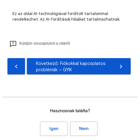
Ez az oldal AI-technológiával fordított tartalommal
rendelkezhet. Az AI-fordítások hibákat tartalmazhatnak.
Küldjön visszajelzést a cikkről
Következő: Fiókokkal kapcsolatos
problémák – GYIK
Hasznosnak találta?
Igen
Nem