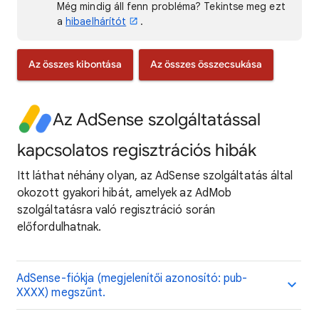
Még mindig áll fenn probléma? Tekintse meg ezt
a
hibaelhárítót
.
Az összes kibontása
Az összes összecsukása
Az AdSense szolgáltatással
kapcsolatos regisztrációs hibák
Itt láthat néhány olyan, az AdSense szolgáltatás által
okozott gyakori hibát, amelyek az AdMob
szolgáltatásra való regisztráció során
előfordulhatnak.
AdSense-fiókja (megjelenítői azonosító: pub-
XXXX) megszűnt.