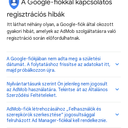
A Google-fiókkal kapcsolatos
regisztrációs hibák
Itt láthat néhány olyan, a Google-fiók által okozott
gyakori hibát, amelyek az AdMob szolgáltatásra való
regisztráció során előfordulhatnak.
A Google-fiókjában nem adta meg a születési
dátumát. A folytatáshoz frissítse az adatokat itt,
majd próbálkozzon újra.
Nyilvántartásunk szerint Ön jelenleg nem jogosult
az AdMob használatára. Tekintse át az Általános
Szerződési Feltételeket.
AdMob-fiók létrehozásához „Felhasználók és
szerepkörök szerkesztése” jogosultsággal
felruházott Ad Manager-fiókkal kell rendelkeznie.