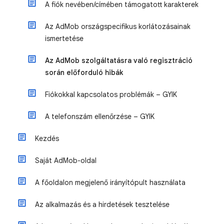
A fiók nevében/címében támogatott karakterek
Az AdMob országspecifikus korlátozásainak
ismertetése
Az AdMob szolgáltatásra való regisztráció
során előforduló hibák
Fiókokkal kapcsolatos problémák – GYIK
A telefonszám ellenőrzése – GYIK
Kezdés
Saját AdMob-oldal
A főoldalon megjelenő irányítópult használata
Az alkalmazás és a hirdetések tesztelése