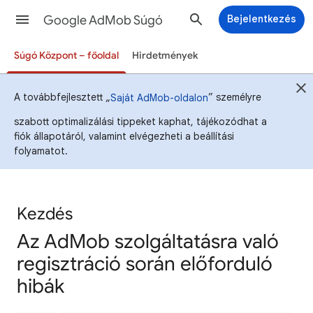
Google AdMob Súgó
Bejelentkezés
Súgó Központ – főoldal
Hirdetmények
A továbbfejlesztett „
” személyre
Saját AdMob-oldalon
szabott optimalizálási tippeket kaphat, tájékozódhat a
fiók állapotáról, valamint elvégezheti a beállítási
folyamatot.
Kezdés
Az AdMob szolgáltatásra való
regisztráció során előforduló
hibák