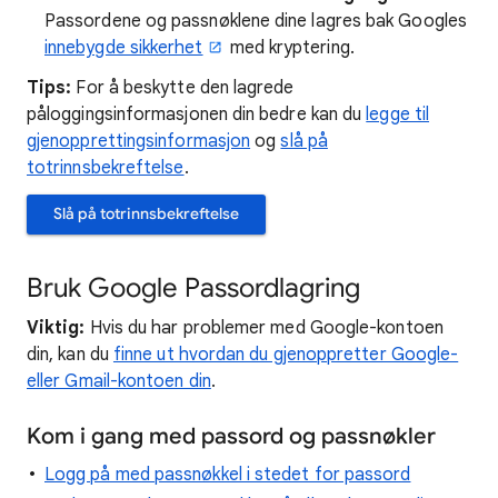
Passordene og passnøklene dine lagres bak Googles
innebygde sikkerhet
med kryptering.
Tips:
For å beskytte den lagrede
påloggingsinformasjonen din bedre kan du
legge til
gjenopprettingsinformasjon
og
slå på
totrinnsbekreftelse
.
Slå på totrinnsbekreftelse
Bruk Google Passordlagring
Viktig:
Hvis du har problemer med Google-kontoen
din, kan du
finne ut hvordan du gjenoppretter Google-
eller Gmail-kontoen din
.
Kom i gang med passord og passnøkler
Logg på med passnøkkel i stedet for passord