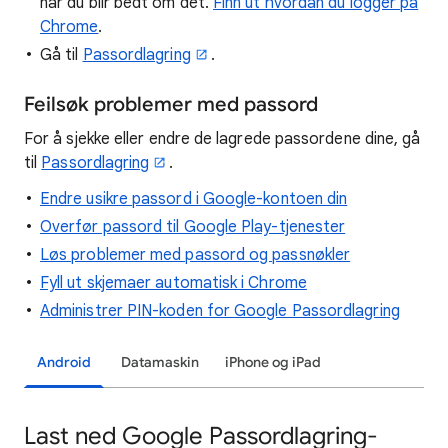
når du blir bedt om det.
Finn ut hvordan du logger på
Chrome
.
Gå til
Passordlagring
.
Feilsøk problemer med passord
For å sjekke eller endre de lagrede passordene dine, gå
til
Passordlagring
.
Endre usikre passord i Google-kontoen din
Overfør passord til Google Play-tjenester
Løs problemer med passord og passnøkler
Fyll ut skjemaer automatisk i Chrome
Administrer PIN-koden for Google Passordlagring
Android
Datamaskin
iPhone og iPad
Last ned Google Passordlagring-