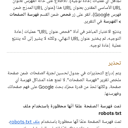
تجاهُل أي عمليات إعادة توجيه). للاطّلاع على حالة الفهرس لعنوان
URL الأساسي المقترن بعنوان URL هذا (عنوان URL المدرَج ضمن
فهرس Google)، انقر على زر
فحص
ضمن القسم
فهرسة الصفحات
> الفهرسة
في التقرير.
يتتبّع الاختبار المباشر في أداة "فحص عنوان URL" عمليات إعادة
التوجيه، ثم يختبر عنوان URL النهائي، ولكنّه لا يشير إلى أنّه يتتبّع
عملية إعادة توجيه.
تحذير
يتم إدراج التحذيرات في جدول
تحسين تجربة الصفحات
ضمن صفحة
ملخص تقرير "فهرسة الصفحات". لا تمنع هذه المشاكل فهرسة أي
صفحة، ولكنّها تحدّ من قدرة محرّك بحث Google على فهم صفحاتك
وفهرستها.
تمت فهرسة الصفحة علمًا أنّها محظورة باستخدام ملف
robots.txt
تمت فهرسة الصفحة علمًا أنّها محظورة باستخدام
ملف robots.txt
.