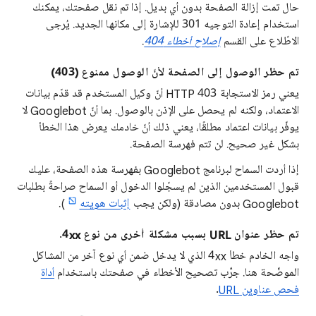
حال تمت إزالة الصفحة بدون أي بديل. إذا تم نقل صفحتك، يمكنك
استخدام إعادة التوجيه 301 للإشارة إلى مكانها الجديد. يُرجى
الاطّلاع على القسم
إصلاح أخطاء 404
.
تم حظر الوصول إلى الصفحة لأنّ الوصول ممنوع (403)
يعني رمز الاستجابة HTTP 403 أنّ وكيل المستخدم قد قدّم بيانات
الاعتماد، ولكنه لم يحصل على الإذن بالوصول. بما أنّ Googlebot لا
يوفّر بيانات اعتماد مطلقًا، يعني ذلك أنّ خادمك يعرض هذا الخطأ
بشكل غير صحيح. لن تتم فهرسة الصفحة.
إذا أردت السماح لبرنامج Googlebot بفهرسة هذه الصفحة، عليك
قبول المستخدمين الذين لم يسجّلوا الدخول أو السماح صراحةً بطلبات
Googlebot بدون مصادقة (ولكن يجب
إثبات هويته
).
تم حظر عنوان URL بسبب مشكلة أخرى من نوع 4xx.
واجه الخادم خطأ 4xx الذي لا يدخل ضمن أي نوع آخر من المشاكل
الموضّحة هنا. جرِّب تصحيح الأخطاء في صفحتك باستخدام
أداة
فحص عناوين URL
.