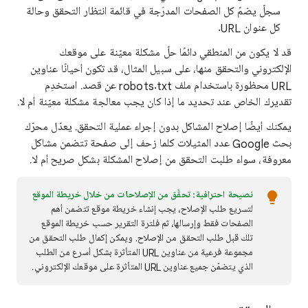
سجلّ يضمّ كل الصفحات المدرَجة في قائمة انتظار التحقق وحالة
كل عنوان URL.
قد لا يكون من المنطقي دائمًا حلّ مشكلة معيّنة على موقعك
الإلكتروني والتحقق منها، على سبيل المثال، قد تكون أحيانًا عناوين
URL محظورة باستخدام ملف robots.txt عن قصد. استخدِم
تقديرك الخاص عند تحديد ما إذا كان يجب معالجة مشكلة معيّنة أم لا.
يمكنك أيضًا إصلاح المشاكل بدون إجراء عملية التحقق. يعدّل محرّك
بحث Google عدد المثيلات كلما زحف إلى صفحة تتضمن مشاكل
معروفة، سواء طلبت التحقق من إصلاح المشكلة بشكل صريح أم لا.
نصيحة احترافية: تحقَّق من الإصلاحات من خلال خريطة الموقع
لتسريع طلب الإصلاح، يجب إنشاء خريطة موقع تتضمن أهم
الصفحات فقط وإرسالها، ثم فلترة التقرير حسب خريطة الموقع
تلك قبل طلب التحقق من الإصلاح. ويمكن إكمال طلب التحقق من
مجموعة فرعية من عناوين URL المتأثرة بشكل أسرع من الطلب
الذي يتضمّن جميع عناوين URL المتأثرة على موقعك الإلكتروني.