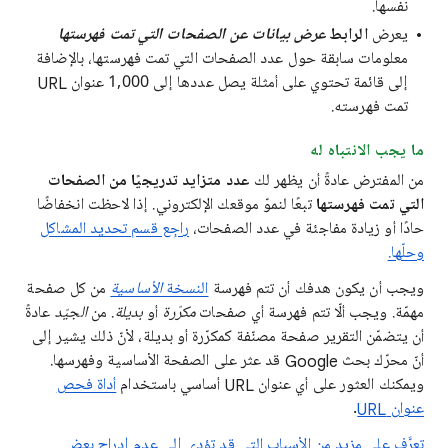
نفسها.
يعرض
الرابط
عرض بيانات عن الصفحات التي تمت فهرستها
معلومات سابقة حول عدد الصفحات التي تمت فهرستها، بالإضافة
إلى قائمة تحتوي على أمثلة يصل عددها إلى 1,000 عنوان URL
تمت فهرسته.
ما يجب الانتباه له
من المفترض عادةً أن يظهر لك
عدد متزايد تدريجيًا من الصفحات
التي تمت فهرستها
تبعًا لنموّ موقعك الإلكتروني. إذا لاحظت انخفاضًا
حادًا أو زيادة مفاجئة في عدد الصفحات،
راجِع قسم تحديد المشاكل
وحلّها.
ويجب أن يكون هدفك أن تتم فهرسة
النسخة
الأساسية
من كل صفحة
مهمّة. ويجب ألّا تتم فهرسة أي صفحات
مكرّرة
أو
بديلة
. من
الجيّد
عادةً
أن يتضمّن التقرير صفحة مصنّفة كمكرّرة أو بديلة، لأنّ ذلك يشير إلى
أنّ محرّك بحث Google قد عثر على الصفحة الأساسية وفهرسها.
ويمكنك العثور على أي عنوان URL أساسي باستخدام
أداة فحص
عنوان URL
.
تعرَّف على مزيد من الأسباب التي قد تؤدي إلى عدم إدراج بعض