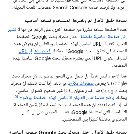
إلى الصفحة الأساسية التي تمت فهرستها، لذا لا داعي إلى اتخاذ أي
إجراء. ولا ترصد خدمة Search Console صفحات اللغات البديلة.
نسخة طبق الأصل لم يختَرها المستخدم نسخة أساسية
هذه الصفحة نسخة مكرّرة من صفحة أخرى، على الرغم من أنها لا
تشير
إلى صفحة أساسية مفضّلة
. اختار محرّك بحث Google الصفحة
الأخرى كعنوان URL أساسي لهذه الصفحة، وبالتالي لن يعرض هذه
الصفحة في نتائج "بحث Google". يمكنك
فحص عنوان URL
لمعرفة عنوان URL الذي يعتبره محرّك بحث Google أساسيًا لهذه
الصفحة.
هذا الإجراء ليس خطأً، بل يعمل على النحو المطلوب، لأنّ محرّك بحث
Google لا يعرض
صفحات مكرّرة
. مع ذلك، إذا كنت تعتقد أنّ محرّك
بحث Google قد اختار عنوان URL غير صحيح كعنوان أساسي،
يمكنك
وضع علامة على العنوان الأساسي لهذه الصفحة بوضوح
.
أما إذا كنت تعتقد أنّ هذه الصفحة ليست نسخة مكرّرة من الصفحة
الأساسية التي اختارها Google، فعليك الحرص على أن يكون
المحتوى مختلفًا كثيرًا بين الصفحتين.
نسخة طبق الأصل، اختار محرك بحث Google صفحة أساسية