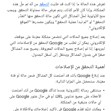
تعرض هذه الحالة ما إذا كنت قد طلبت
التحقّق
من أنّه تم حلّ هذه
المشكلة، وإذا كان الأمر كذلك، يتم عرض حالة محاولة التحقق. ويجب
منح الأولوية لحلّ المشاكل التي تكون حالة التحقق منها "تعذّر
التحقق" أو "لم تبدأ عملية التحقق" ويكون مصدرها "الموقع
الإلكتروني".
بعد إصلاح جميع الحالات التي تتضمن مشكلة معيّنة على موقعك
الإلكتروني، يمكن أن تطلب من Google التحقق من الإصلاحات التي
أجريتها. إذا تم إصلاح جميع الحالات المعروفة، يصبح عدد المشاكل
صفرًا في جدول المشاكل وينتقل إلى أسفل الجدول.
أهمية التحقق من الإصلاحات
عند إبلاغ Google بأنك قد أصلحت كل المشاكل ضمن حالة أو فئة
معيّنة، ستحصل على المزايا التالية:
ستتلقى رسالة إلكترونية عندما تتأكّد Google من أنك أصلحت
الأخطاء على جميع عناوين URL، أو في حال عثور Google على
أي حالات متبقية من المشكلة.
يمكنك تتبُّع تقدّم Google في تأكيد إصلاحاتك والاطّلاع على