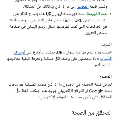
لتحديد ما إذا كانت المشكلة تتطلّب منك اتّخاذ إجراءات لحلّها.
وتشير قيمة
المصدر
إلى ما إذا كان بإمكانك حلّ المشكلة.
تمت الفهرسة
:
تمت فهرسة عناوين URL هذه بنجاح. اطّلِع على
عيّنة من عناوين URL المفهرَسة من خلال النقر على
عرض بيانات
عن الصفحات التي تمت فهرستها
أسفل الرسم البياني في صفحة
ملخّص التقرير.
السبب
السبب وراء عدم فهرسة عنوان URL: يمكنك الاطّلاع على
أوصاف
الأسباب
أدناه للحصول على وصف لكل مشكلة ومعرفة كيفية معالجتها
إذا لزم الأمر.
المصدر
تعرض قيمة
المصدر
في الجدول ما إذا كان مصدر المشكلة هو محرّك
بحث Google أو الموقع الإلكتروني. بوجهٍ عام، يمكنك فقط حلّ
المشاكل التي يكون مصدرها "الموقع الإلكتروني".
التحقّق من الصحة