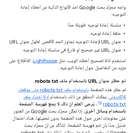
واجه محرّك بحث Google أحد الأنواع التالية من أخطاء إعادة
التوجيه:
سلسلة إعادة توجيه طويلة جدًا
حلقة إعادة توجيه
عنوان URL لإعادة التوجيه تجاوز الحد الأقصى لطول عنوان URL
عنوان URL غير صحيح أو فارغ في سلسلة إعادة التوجيه
استخدِم أداة تصحيح أخطاء الويب، مثل
Lighthouse
، للاطّلاع على
مزيد من التفاصيل حول إعادة التوجيه.
تم حظر عنوان URL باستخدام ملف robots.txt
تم حظر هذه الصفحة
باستخدام ملف robots.txt على موقعك
الإلكتروني
. يمكنك التحقّق من ذلك باستخدام
أداة اختبار ملف
robots.txt
.
يُرجى العِلم أنّ ذلك لا يمنع فهرسة الصفحة
باستخدام وسائل أخرى.
إذا تمكّن محرّك بحث Google من العثور
على معلومات أخرى حول هذه الصفحة بدون تحميلها، هناك احتمال
ضئيل جدًا بأن تتم فهرسة الصفحة. للتأكّد من أنّ محرّك بحث
Google لن يفهرس الصفحة، يمكنك إزالة ملف robots.txt