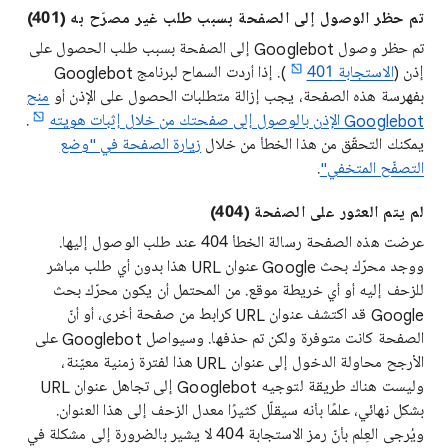
تم حظر الوصول إلى الصفحة بسبب طلب غير مصرّح به (401)
تم حظر وصول Googlebot إلى الصفحة بسبب طلب الحصول على
إذن (
الاستجابة 401
). إذا أردت السماح لبرنامج Googlebot
بفهرسة هذه الصفحة، يجب إزالة متطلبات الحصول على الإذن أو
منح
Googlebot الإذن بالوصول إلى صفحتك من خلال إثبات هويته
.
يمكنك التحقّق من هذا الخطأ من خلال
زيارة الصفحة في "وضع
التصفّح المتخفي"
.
لم يتم العثور على الصفحة (404)
عرضت هذه الصفحة رسالة الخطأ 404 عند طلب الوصول إليها.
ووجد محرّك بحث Google عنوان URL هذا بدون أي طلب مباشر
للزحف إليه أو أي خريطة موقع. من المحتمل أن يكون محرّك بحث
Google قد اكتشف عنوان URL كرابط من صفحة أخرى، أو أنّ
الصفحة كانت متوفرة ولكن تم حذفها. وسيواصل Googlebot على
الأرجح محاولة الدخول إلى عنوان URL هذا لفترة زمنية معيّنة،
وليست هناك طريقة لتوجيه Googlebot إلى تجاهل عنوان URL
بشكل نهائي، علمًا بأنه سيقلّل كثيرًا معدل الزحف إلى هذا العنوان.
ويُرجى العِلم بأنّ رمز الاستجابة 404 لا يشير بالضرورة إلى مشكلة في