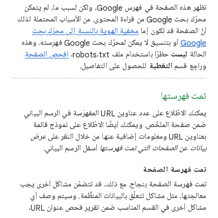
تظهر هذه الصفحة في فهرس Google، ولكن لسبب ما، لم يتمكن
محرّك بحث Google من قراءة المحتوى. من الأسباب المحتملة لذلك
أنّ الصفحة قد تكون إما
مخفية الهوية بالنسبة إلى محرّك بحث
Google
أو بتنسيق لا يمكن لمحرّك بحث Google فهرسته. وهذه
الحالة
ليست
حظرًا باستخدام ملف robots.txt.
افحص الصفحة
وراجِع قسم
التغطية
للحصول على التفاصيل.
تمت فهرستها
يمكنك الاطّلاع على عدد عناوين URL المفهرَسة في الرسم البياني
ضمن صفحة الملخّص. ويمكنك أيضًا الاطّلاع على نموذج قائمة
بعناوين URL ومعلومات إضافية عنها من خلال النقر على
عرض
بيانات عن الصفحات التي تمت فهرستها
أسفل الرسم البياني.
تمت فهرسة الصفحة
تمت فهرسة الصفحة بنجاح. مع ذلك، قد تتضمّن مشاكل أخرى يجب
معالجتها، مثل مشاكل تتعلّق بالبيانات المنظَّمة. وسيتم وصف أي
مشاكل أخرى في القسم المناسب ضمن تقرير فحص عنوان URL.