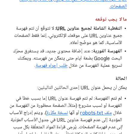
الصفحات.
ما
لا
يجب توقّعه
التغطية الشاملة لجميع عناوين URL:
لا تتوقّع أن تتم فهرسة
جميع
عناوين URL على موقعك الإلكتروني، إنما فقط الصفحات
الأساسية، كما هو موضّح أعلاه.
الفهرسة الفورية:
عند إضافة محتوى جديد، قد يستغرق محرّك
البحث Google بضعة أيام حتى يتمكّن من فهرسته. ويمكنك
تسريع عملية الفهرسة من خلال
طلب إجراء فهرسة
.
الحالة
يمكن أن يحمل عنوان URL إحدى الحالتَين التاليتَين:
لم تتم الفهرسة
: لم تتم فهرسة عنوان URL إما بسبب خطأ في
الفهرسة أو لسبب مشروع (مثلاً، الصفحة محظورة من الفهرسة من
خلال
ملف robots.txt
أو أنّها
نسخة مكرّرة
). ويتم إدراج الأسباب
المؤدية إلى عدم فهرسة عناوين URL في جدول
الأسباب المؤدّية
إلى عدم فهرسة الصفحات
. يُرجى قراءة المواد المتعلّقة بكل سبب