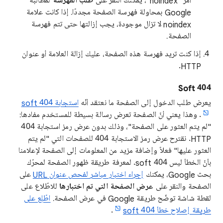
أمر "noindex"، يمكنك النقر على
طلب الفهرسة
لمطالبة
Google بمحاولة فهرسة الصفحة مجددًا. إذا كانت علامة
noindex لا تزال موجودة، يجب إزالتها حتى تتم فهرسة
الصفحة.
إذا كنت تريد فهرسة هذه الصفحة، عليك إزالة العلامة أو عنوان
HTTP.
Soft 404
يعرض طلب الدخول إلى الصفحة ما نعتقد أنّه
استجابة soft 404
. وهذا يعني أنّ الصفحة تعرض رسالة بسيطة للمستخدم مفادها:
"لم يتم العثور على الصفحة"، وذلك بدون عرض رمز استجابة 404
HTTP. نقترح عرض رمز الاستجابة 404 للصفحات التي "لم يتم
العثور عليها" فعلاً وإضافة مزيد من المعلومات إلى الصفحة لإعلامنا
بأنّ الخطأ ليس soft 404. لمعرفة طريقة ظهور الصفحة لمحرّك
بحث Google، يمكنك
إجراء اختبار مباشر لفحص عنوان URL
على
الصفحة والنقر على
عرض الصفحة التي تم اختبارها
للاطّلاع على
لقطة شاشة توضّح طريقة Google في عرض الصفحة.
اطّلِع على
طريقة إصلاح خطأ soft 404
.