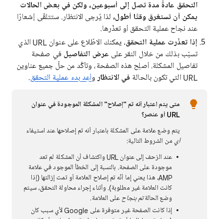
التحقق عادةً مدة تصل إلى أسبوعين، ولكن في بعض الحالات
يمكن أن تستغرق وقتًا أطول،
لذا يُرجى الانتظار. ستتلقّى إشعارًا
عند نجاح عملية التحقق أو تعذّرها.
إذا تعذّرت عملية التحقق
، يمكنك الاطّلاع على عنوان URL الذي
تسبّب بذلك من خلال النقر على
عرض التفاصيل
في صفحة
تفاصيل المشكلة. أصلِح هذه الصفحة، وتأكَّد من حلّ جميع عناوين
URL التي تكون بالحالة
في الانتظار
و
أعِد بدء عملية التحقق
.
متى يتم اعتبار أنه تم "إصلاح" المشكلة الموجودة في عنوان
URL أو عنصر؟
يتم وضع علامة على المشكلة باعتبار أنه تم إصلاحها عند استيفاء
أي
من الشروط التالية:
عند الزحف إلى عنوان URL واكتشاف أن المشكلة لم تعد
موجودة على الصفحة. بالنسبة إلى الخطأ الموجود في علامة
AMP، هذا يعني إما أنّه تم إصلاح العلامة أو تمت إزالتها (إذا
كانت العلامة غير مطلوبة). وأثناء إجراء محاولة التحقق، سيتم
وضع الحالة
تم بنجاح
على العلامة.
إذا كانت الصفحة غير متوفرة على Google لأي سبب كان