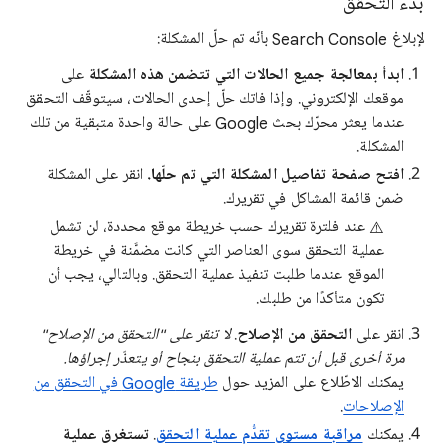
بدء التحقق
لإبلاغ Search Console بأنّه تم حلّ المشكلة:
ابدأ بمعالجة جميع الحالات التي تتضمن هذه المشكلة
على
موقعك الإلكتروني. وإذا فاتك حلّ إحدى الحالات، سيتوقّف التحقق
عندما يعثر محرّك بحث Google على حالة واحدة متبقية من تلك
المشكلة.
افتح صفحة تفاصيل المشكلة التي تم حلّها.
انقر على المشكلة
ضمن قائمة المشاكل في تقريرك.
⚠️ عند فلترة تقريرك حسب خريطة موقع محددة، لن تشمل
عملية التحقق سوى العناصر التي كانت مضمَّنة في خريطة
الموقع عندما طلبت تنفيذ عملية التحقق. وبالتالي، يجب أن
تكون متأكدًا من طلبك.
انقر على
التحقق من الإصلاح
.
لا تنقر على "التحقق من الإصلاح"
مرة أخرى قبل أن تتم عملية التحقق بنجاح أو يتعذّر إجراؤها.
يمكنك الاطّلاع على المزيد حول
طريقة Google في التحقق من
الإصلاحات
.
يمكنك
مراقبة مستوى تقدُّم عملية التحقق
.
تستغرق عملية