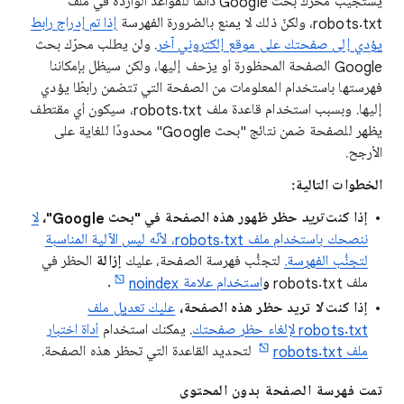
يستجيب محرّك بحث Google دائمًا للقواعد الواردة في ملف
robots.txt، ولكنّ ذلك لا يمنع بالضرورة الفهرسة
إذا تم إدراج رابط
يؤدي إلى صفحتك على موقع إلكتروني آخر
. ولن يطلب محرّك بحث
Google الصفحة المحظورة أو يزحف إليها، ولكن سيظل بإمكاننا
فهرستها باستخدام المعلومات من الصفحة التي تتضمن رابطًا يؤدي
إليها. وبسبب استخدام قاعدة ملف robots.txt، سيكون أي مقتطف
يظهر للصفحة ضمن نتائج "بحث Google" محدودًا للغاية على
الأرجح.
الخطوات التالية:
إذا كنت
تريد
حظر ظهور هذه الصفحة في "بحث Google"،
لا
ننصحك باستخدام ملف robots.txt، لأنّه ليس الآلية المناسبة
لتجنُّب الفهرسة
.
لتجنُّب فهرسة الصفحة، عليك
إزالة
الحظر في
ملف robots.txt
و
استخدام علامة noindex
.
إذا كنت
لا
تريد حظر هذه الصفحة،
عليك تعديل ملف
robots.txt لإلغاء حظر صفحتك
. يمكنك استخدام
أداة اختبار
ملف robots.txt
لتحديد القاعدة التي تحظر هذه الصفحة.
تمت فهرسة الصفحة بدون المحتوى