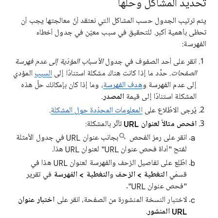
تحديد المشاكل وحلّها
يتم ترتيب الجدول حسب المشاكل التي نعتقد أنّ معالجتها يجب أن
تحظى بأهمية أكبر. للتحقيق في سبب معيّن في جدول أخطاء
الفهرسة:
انقر على أحد الصفوف في جدول
الأسباب المؤدّية إلى عدم فهرسة
الصفحات
. حدِّد ما إذا كانت هناك مشكلة استنادًا إلى
السبب
المؤدي
إلى عدم الفهرسة و
هدف الفهرسة
، وما إذا كان بإمكانك حلّ هذه
المشكلة استنادًا إلى قيمة
المصدر
.
يُرجى الاطّلاع على
المعلومات المحدّدة حول المشكلة
.
افحص مثالاً لعنوان URL
تأثّر بالمشكلة:
انقر على رمز الفحص
بجانب عنوان URL في جدول الأمثلة
لفتح "أداة فحص عنوان URL" لعنوان URL هذا.
اطّلِع على تفاصيل الزحف والفهرسة لعنوان URL هذا في
قسمَي
التغطية > الزحف
و
التغطية > الفهرسة
في تقرير
"فحص عنوان URL".
لاختبار النسخة المنشورة من الصفحة، انقر على
اختبار عنوان
URL المنشور
.