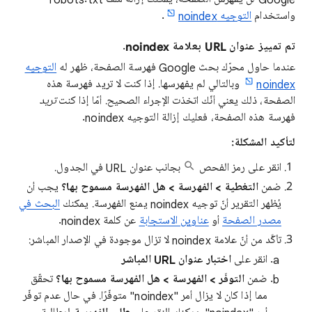
واستخدام
التوجيه noindex
.
تم تمييز عنوان URL بعلامة noindex.
عندما حاول محرّك بحث Google فهرسة الصفحة، ظهر له
التوجيه
noindex
وبالتالي لم يفهرسها. إذا كنت لا تريد فهرسة هذه
الصفحة، ذلك يعني أنّك اتخذت الإجراء الصحيح. أمّا إذا كنت
تريد
فهرسة هذه الصفحة، فعليك إزالة التوجيه noindex.
لتأكيد المشكلة:
انقر على رمز الفحص
بجانب عنوان URL في الجدول.
ضمن
التغطية > الفهرسة > هل الفهرسة مسموح بها؟
يجب أن
يُظهر التقرير أنّ توجيه noindex يمنع الفهرسة. يمكنك
البحث في
مصدر الصفحة
أو
عناوين الاستجابة
عن كلمة noindex.
تأكَّد من أنّ علامة noindex لا تزال موجودة في الإصدار المباشر:
انقر على
اختبار عنوان URL المباشر
ضمن
التوفّر > الفهرسة > هل الفهرسة مسموح بها؟
تحقّق
مما إذا كان لا يزال أمر "noindex" متوفّرًا. في حال عدم توفّر