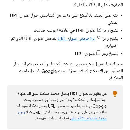
الصفوف على الوظائف التالية:
انقر على الصف للاطّلاع على مزيد من التفاصيل حول عنوان URL
المعني.
يفتح رمز
عنوان URL في علامة تبويب جديدة.
يفتح رمز
أداة فحص عنوان URL
لفحص عنوان URL الذي تم
اختياره.
ينسخ رمز
عنوان URL
عند الانتهاء من إصلاح جميع مثيلات الأخطاء والتحذيرات، انقر على
التحقّق من الإصلاح
لإعلام محرّك بحث Google بأنّك أصلحت
المشكلة.
هل يظهر لك عنوان URL يحمل علامة مشكلة سبق لك حلها؟
ربما تم إصلاح المشكلة "بعد" آخر زحف أجراه محرك بحث
Google. ولذلك إذا ظهر لك عنوان URL يحمل مشكلة سبق لك
حلها، احرص على مراجعة تاريخ الزحف لعنوان URL هذا:
راجِع
عملية الإصلاح وتأكّد منها
، ثم اطلب إعادة الفهرسة.