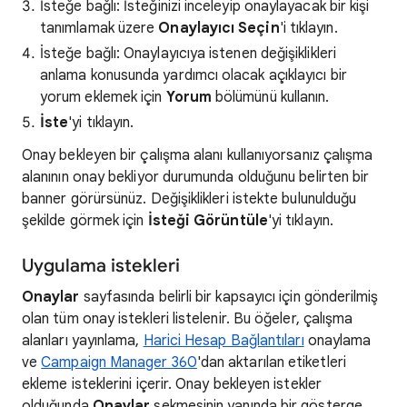
İsteğe bağlı: İsteğinizi inceleyip onaylayacak bir kişi
tanımlamak üzere
Onaylayıcı Seçin
'i tıklayın.
İsteğe bağlı: Onaylayıcıya istenen değişiklikleri
anlama konusunda yardımcı olacak açıklayıcı bir
yorum eklemek için
Yorum
bölümünü kullanın.
İste
'yi tıklayın.
Onay bekleyen bir çalışma alanı kullanıyorsanız çalışma
alanının onay bekliyor durumunda olduğunu belirten bir
banner görürsünüz. Değişiklikleri istekte bulunulduğu
şekilde görmek için
İsteği Görüntüle
'yi tıklayın.
Uygulama istekleri
Onaylar
sayfasında belirli bir kapsayıcı için gönderilmiş
olan tüm onay istekleri listelenir. Bu öğeler, çalışma
alanları yayınlama,
Harici Hesap Bağlantıları
onaylama
ve
Campaign Manager 360
'dan aktarılan etiketleri
ekleme isteklerini içerir. Onay bekleyen istekler
olduğunda
Onaylar
sekmesinin yanında bir gösterge