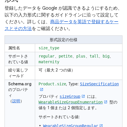
登録したデータを Google が認識できるようにするため、
以下の入力形式に関するガイドラインに沿って設定して
ください。詳しくは、
商品データを英語で登録するケー
スとその方法
をご確認ください。
形式設定の仕様
属性名
size_type
サポートさ
、
、
、
、
、
regular
petite
plus
tall
big
れている値
maternity
繰り返しフ
可（最大 2 つの値）
ィールド
Schema.org
, Type:
Product.size
SizeSpecification
のプロパテ
ィ
プロパティ
には、
sizeGroup
（
説明
）
型の
WearableSizeGroupEnumeration
値を 1 個または 2 個指定します。
サポートされている値:
WearableSizeGroupRegular