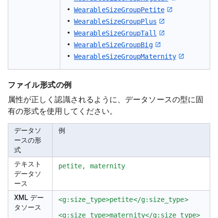
WearableSizeGroupPetite
WearableSizeGroupPlus
WearableSizeGroupTall
WearableSizeGroupBig
WearableSizeGroupMaternity
ファイル形式の例
属性が正しく認識されるように、データソースの型に固
有の形式を使用してください。
データソ
例
ースの形
式
テキスト
petite, maternity
データソ
ース
XML デー
<g:size_type>petite</g:size_type>
タソース
<g:size_type>maternity</g:size_type>