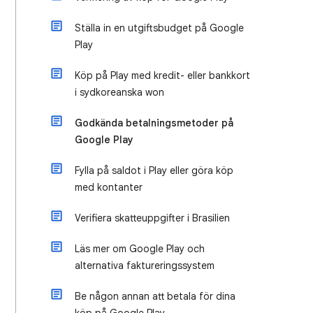
Ställa in en utgiftsbudget på Google
Play
Köp på Play med kredit- eller bankkort
i sydkoreanska won
Godkända betalningsmetoder på
Google Play
Fylla på saldot i Play eller göra köp
med kontanter
Verifiera skatteuppgifter i Brasilien
Läs mer om Google Play och
alternativa faktureringssystem
Be någon annan att betala för dina