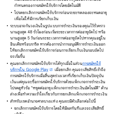
กำหนดของการสมัครใช้บริการโดยอัตโนมัติ
โปรดยกเลิกการสมัครใช้บริการก่อนระยะทดลองจะหมดอายุ
เพื่อไม่ให้มีการเรียกเก็บเงิน
ระบบอาจกันวงเงินในรูปแบบการชำระเงินของคุณไว้ชั่วคราว
นานสูงสุด 48 ชั่วโมงก่อนเริ่มระยะเวลาการต่ออายุถัดไป หรือ
นานสูงสุด 5 วันก่อนระยะเวลาการต่ออายุถัดไปหากคุณอยู่ใน
อินเดียหรือบราซิล หากต้องการนำการอนุมัติการชำระเงินออก
ให้ยกเลิกการสมัครใช้บริการก่อนการเรียกเก็บเงินรอบถัดไป
จะเริ่มขึ้น
คุณยกเลิกการสมัครใช้บริการได้ทุกเมื่อในส่วน
การสมัครใช้
บริการใน Google Play
เมื่อยกเลิก คุณจะเสียสิทธิ์เข้าถึง
การสมัครใช้บริการเมื่อสิ้นสุดช่วงเวลาที่เรียกเก็บเงินปัจจุบัน
เว้นแต่คุณจะซื้อการสมัครใช้บริการด้วยแพ็กเกจการชำระเงิน
โปรดดูหัวข้อ "หยุดต่ออายุแพ็กเกจการชำระเงินอัตโนมัติ" ด้าน
ล่างเพื่อทำความเข้าใจเกี่ยวกับการยกเลิกแพ็กเกจการชำระเงิน
สำหรับเขตอำนาจศาลบางแห่ง คุณจะมีตัวเลือกต่อไปนี้
ยกเลิกการสมัครใช้บริการโดยให้มีผลทันทีและจะเสียสิทธิ์