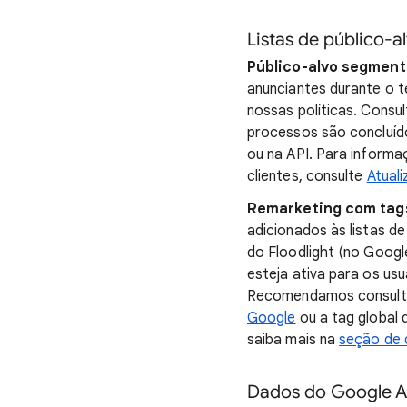
Listas de público-
Público-alvo segmenta
anunciantes durante o t
nossas políticas. Consu
processos são concluído
ou na API. Para informa
clientes, consulte
Atuali
Remarketing com tags
adicionados às listas d
do Floodlight (no Googl
esteja ativa para os us
Recomendamos consultar
Google
ou a tag global 
saiba mais na
seção de 
Dados do Google An