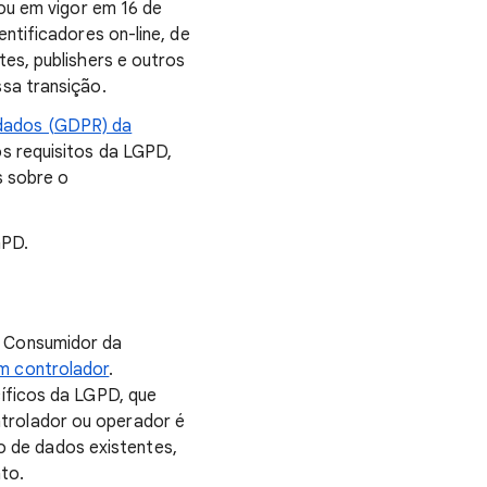
rou em vigor em 16 de
ntificadores on-line, de
es, publishers e outros
sa transição.
 dados (GDPR) da
os requisitos da LGPD,
s sobre o
GPD.
o Consumidor da
m controlador
.
íficos da LGPD, que
trolador ou operador é
 de dados existentes,
to.