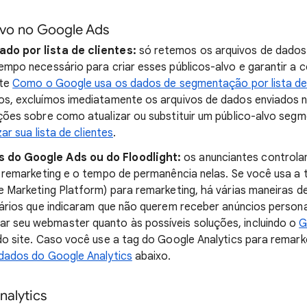
alvo no Google Ads
do por lista de clientes:
só retemos os arquivos de dados
empo necessário para criar esses públicos-alvo e garantir a
lte
Como o Google usa os dados de segmentação por lista de 
s, excluímos imediatamente os arquivos de dados enviados n
ções sobre como atualizar ou substituir um público-alvo segm
zar sua lista de clientes
.
 do Google Ads ou do Floodlight:
os anunciantes controla
e remarketing e o tempo de permanência nelas. Se você usa a
e Marketing Platform) para remarketing, há várias maneiras de
uários que indicaram que não querem receber anúncios persona
 seu webmaster quanto às possíveis soluções, incluindo o
G
do site. Caso você use a tag do Google Analytics para remar
dados do Google Analytics
abaixo.
alytics