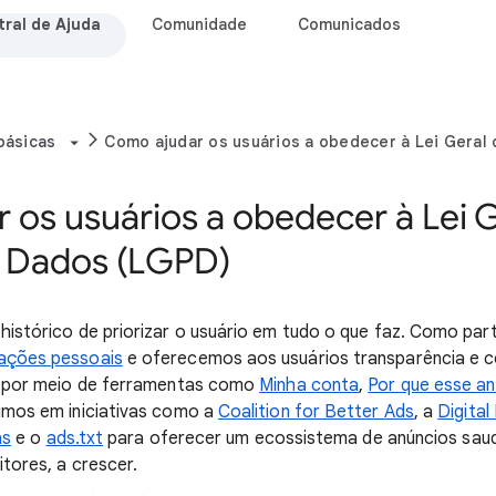
ral de Ajuda
Comunidade
Comunicados
básicas
Como ajudar os usuários a obedecer à Lei Geral
 os usuários a obedecer à Lei G
 Dados (LGPD)
histórico de priorizar o usuário em tudo o que faz. Como pa
ações pessoais
e oferecemos aos usuários transparência e c
o por meio de ferramentas como
Minha conta
,
Por que esse an
imos em iniciativas como a
Coalition for Better Ads
, a
Digital
as
e o
ads.txt
para oferecer um ecossistema de anúncios saud
itores, a crescer.