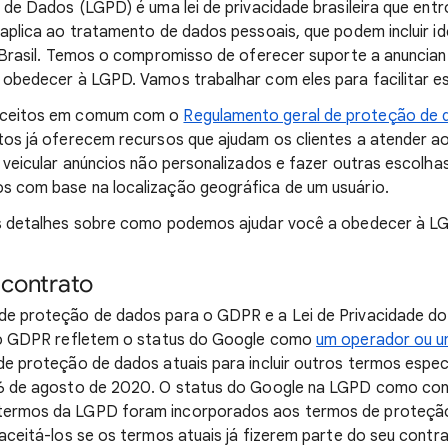
 de Dados (LGPD) é uma lei de privacidade brasileira que ent
aplica ao tratamento de dados pessoais, que podem incluir ide
 Brasil. Temos o compromisso de oferecer suporte a anunciant
obedecer à LGPD. Vamos trabalhar com eles para facilitar es
nceitos em comum com o
Regulamento geral de proteção de
tos já oferecem recursos que ajudam os clientes a atender a
 veicular anúncios não personalizados e fazer outras escolha
 com base na localização geográfica de um usuário.
s detalhes sobre como podemos ajudar você a obedecer à L
 contrato
e proteção de dados para o GDPR e a Lei de Privacidade d
do GDPR refletem o status do Google como
um operador ou u
e proteção de dados atuais para incluir outros termos espec
6 de agosto de 2020. O status do Google na LGPD como con
ermos da LGPD foram incorporados aos termos de proteção
aceitá-los se os termos atuais já fizerem parte do seu contra