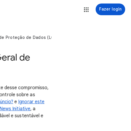
Fazer login
 de Proteção de Dados (LGPD)
eral de
rte desse compromisso,
ontrole sobre as
úncio?
e
Ignorar este
 News Initiative
, a
ável e sustentável e