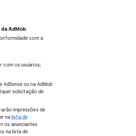
e da AdMob
conformidade com a
r com os usuários;
le AdSense ou na AdMob
lquer solicitação de
rarão impressões de
ver na
lista de
m os anunciantes
s na lista de