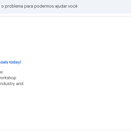
 o problema para podermos ajudar você
oals today!
ax
 workshop
industry and