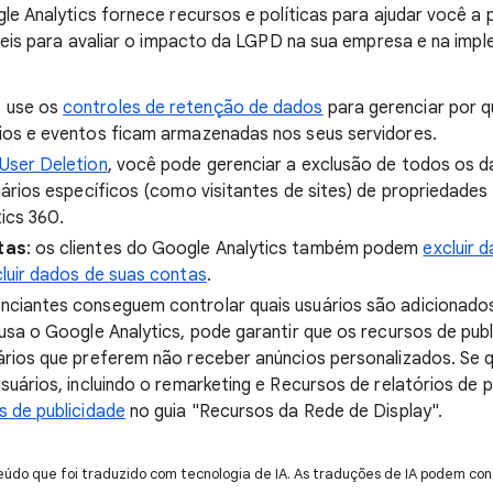
e Analytics fornece recursos e políticas para ajudar você a
úteis para avaliar o impacto da LGPD na sua empresa e na im
:
use os
controles de retenção de dados
para gerenciar por 
ios e eventos ficam armazenadas nos seus servidores.
 User Deletion
, você pode gerenciar a exclusão de todos os 
uários específicos (como visitantes de sites) de propriedades
ics 360.
tas
: os clientes do Google Analytics também podem
excluir 
luir dados de suas contas
.
nciantes conseguem controlar quais usuários são adicionados 
usa o Google Analytics, pode garantir que os recursos de pub
rios que preferem não receber anúncios personalizados. Se q
suários, incluindo o remarketing e Recursos de relatórios de p
 de publicidade
no guia "Recursos da Rede de Display".
údo que foi traduzido com tecnologia de IA. As traduções de IA podem cont