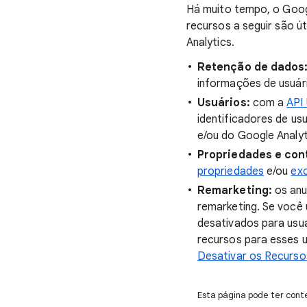
Há muito tempo, o Googl
recursos a seguir são 
Analytics.
Retenção de dados
informações de usuár
Usuários:
com a
API
identificadores de us
e/ou do Google Analyt
Propriedades e con
propriedades
e/ou
exc
Remarketing:
os anu
remarketing. Se você 
desativados para usuá
recursos para esses u
Desativar os Recursos
Esta página pode ter conte