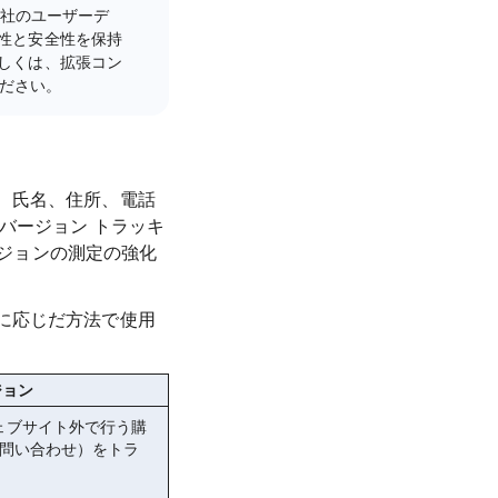
自社のユーザーデ
性と安全性を保持
しくは、拡張コン
ださい。
、氏名、住所、電話
バージョン トラッキ
ージョンの測定の強化
に応じだ方法で使用
ジョン
ェブサイト外で行う購
の問い合わせ）をトラ
。