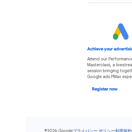
Achieve your advertisi
Attend our Performanc
Masterclass, a livestr
session bringing toget
Google ads PMax exper
Register now
©2026 Google
プライバシー ポリシー
利用規約