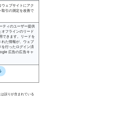
はウェブサイトにアク
ン取引
の測定を改善で
ーティのユーザー提供
たオフラインのリード
用できます。リードを
された情報が、ウェブ
作を行ったログイン済
ogle 広告の広告キャ
る
には誤りが含まれている