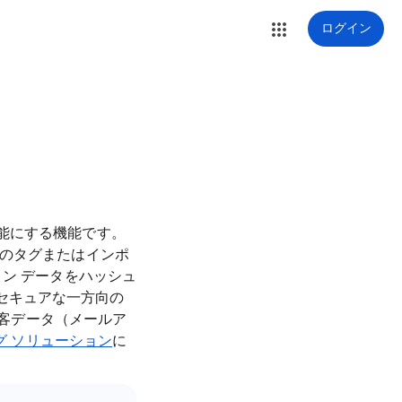
ログイン
能にする機能です。
トのタグまたはインポ
ン データをハッシュ
セキュアな一方向の
顧客データ（メールア
ング ソリューション
に