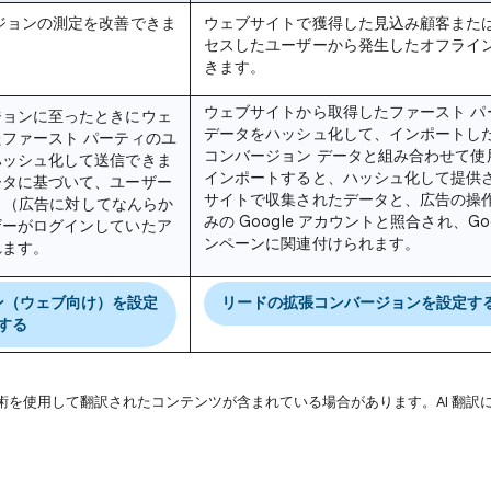
ジョン
の測定を改善できま
ウェブサイトで獲得した見込み顧客また
セスしたユーザーから発生したオフライ
きます。
ウェブサイトから取得したファースト パ
ジョンに至ったときにウェ
データをハッシュ化して、インポートし
ファースト パーティのユ
コンバージョン データと組み合わせて使
ハッシュ化して送信できま
インポートすると、ハッシュ化して提供
ータに基づいて、ユーザー
サイトで収集されたデータと、広告の操
ウント（広告に対してなんらか
みの Google アカウントと照合され、Go
ザーがログインしていたア
ンペーンに関連付けられます。
れます。
ン（ウェブ向け）を設定
リードの拡張コンバージョンを設定す
する
技術を使用して翻訳されたコンテンツが含まれている場合があります。AI 翻訳