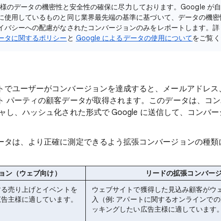
お客様のデータの機密性と安全性の確保に尽力しております。Google が
に使用しているものと同じ業界最先端の基準に基づいて、データの機密
イバシーへの配慮がなされたコンバージョンのみをレポートします。詳
ータに関するポリシー
と
Google によるデータの使用について
をご覧く
トでユーザーがコンバージョンを達成すると、メールアドレス
ト パーティの顧客データが取得されます。このデータは、コン
ャし、ハッシュ化された形式で Google に送信して、コンバ
ータは、より正確に測定できるよう拡張コンバージョンの種類
ョン（ウェブ向け）
リードの拡張コンバー
する売り上げとイベントを
ウェブサイトで獲得した見込み顧客がウ
広告主様
に適しています。
入（例: アパートに関するオンラインで
ッキングしたい
広告主様に適しています