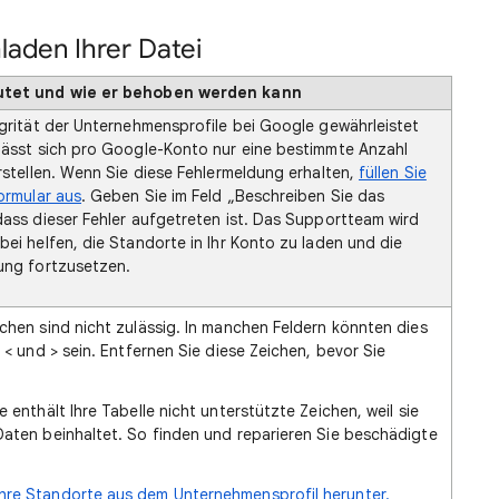
aden Ihrer Datei
utet und wie er behoben werden kann
egrität der Unternehmensprofile bei Google gewährleistet
lässt sich pro Google-Konto nur eine bestimmte Anzahl
rstellen. Wenn Sie diese Fehlermeldung erhalten,
füllen Sie
ormular aus
. Geben Sie im Feld „Beschreiben Sie das
dass dieser Fehler aufgetreten ist. Das Supportteam wird
ei helfen, die Standorte in Ihr Konto zu laden und die
ung fortzusetzen.
chen sind nicht zulässig. In manchen Feldern könnten dies
 < und > sein. Entfernen Sie diese Zeichen, bevor Sie
 enthält Ihre Tabelle nicht unterstützte Zeichen, weil sie
aten beinhaltet. So finden und reparieren Sie beschädigte
Ihre Standorte aus dem Unternehmensprofil herunter.