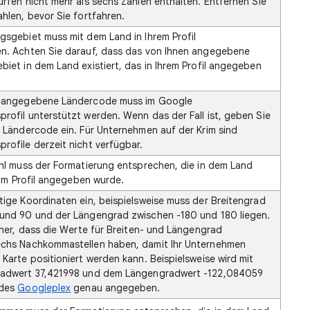
ürfen nicht mehr als sechs Zahlen enthalten. Entfernen Sie
hlen, bevor Sie fortfahren.
gsgebiet muss mit dem Land in Ihrem Profil
n. Achten Sie darauf, dass das von Ihnen angegebene
biet in dem Land existiert, das in Ihrem Profil angegeben
n angegebene Ländercode muss im Google
rofil unterstützt werden. Wenn das der Fall ist, geben Sie
n Ländercode ein. Für Unternehmen auf der Krim sind
rofile derzeit nicht verfügbar.
ahl muss der Formatierung entsprechen, die in dem Land
e im Profil angegeben wurde.
tige Koordinaten ein, beispielsweise muss der Breitengrad
und 90 und der Längengrad zwischen -180 und 180 liegen.
cher, dass die Werte für Breiten- und Längengrad
echs Nachkommastellen haben, damit Ihr Unternehmen
Karte positioniert werden kann. Beispielsweise wird mit
radwert 37,421998 und dem Längengradwert -122,084059
 des
Googleplex
genau angegeben.