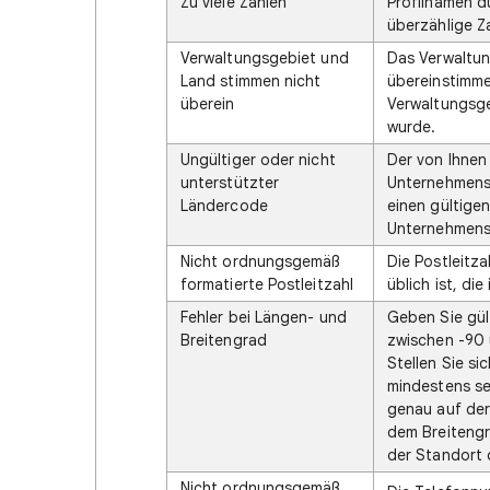
Zu viele Zahlen
Profilnamen d
überzählige Za
Verwaltungsgebiet und
Das Verwaltun
Land stimmen nicht
übereinstimme
überein
Verwaltungsge
wurde.
Ungültiger oder nicht
Der von Ihne
unterstützter
Unternehmensp
Ländercode
einen gültige
Unternehmensp
Nicht ordnungsgemäß
Die Postleitz
formatierte Postleitzahl
üblich ist, di
Fehler bei Längen- und
Geben Sie gül
Breitengrad
zwischen -90 
Stellen Sie si
mindestens s
genau auf der 
dem Breiteng
der Standort
Nicht ordnungsgemäß