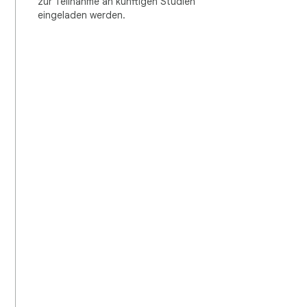
zur Teilnahme an künftigen Studien
eingeladen werden.