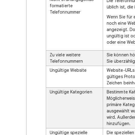
Die Telefonnu
formatierte
üblich ist, di
Telefonnummer
Wenn Sie für 
noch eine Web
angezeigt. Do
ungültig ist 
oder eine Web
Zu viele weitere
Sie können hö
Telefonnummern
Sie überzähli
Ungültige Website
Website-URLs 
gültiges Proto
Zeichen beinh
Ungültige Kategorien
Bestimmte Kat
Möglicherweis
primäre Kateg
ausgewählt wu
wird. Außerde
hinzufügen.
Ungültige spezielle
Die spezielle