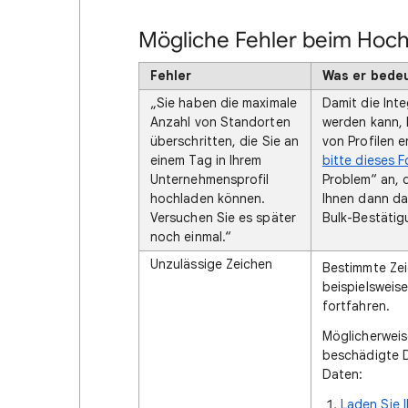
Mögliche Fehler beim Hochl
Fehler
Was er bede
„Sie haben die maximale
Damit die Int
Anzahl von Standorten
werden kann, 
überschritten, die Sie an
von Profilen e
einem Tag in Ihrem
bitte dieses F
Unternehmensprofil
Problem“ an, 
hochladen können.
Ihnen dann dab
Versuchen Sie es später
Bulk-Bestätig
noch einmal.“
Unzulässige Zeichen
Bestimmte Zei
beispielsweise
fortfahren.
Möglicherweise
beschädigte D
Daten:
Laden Sie 