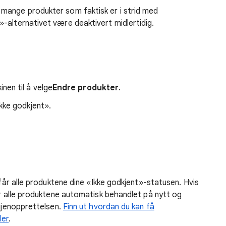
mange produkter som faktisk er i strid med
-alternativet være deaktivert midlertidig.
en til å velge
Endre produkter
.
kke godkjent».
 får alle produktene dine «Ikke godkjent»-statusen. Hvis
ir alle produktene automatisk behandlet på nytt og
 gjenopprettelsen.
Finn ut hvordan du kan få
ler
.