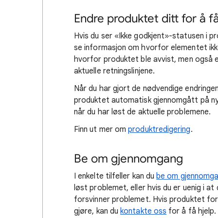
Endre produktet ditt for å f
Hvis du ser «Ikke godkjent»-statusen i pr
se informasjon om hvorfor elementet ikke
hvorfor produktet ble avvist, men også en
aktuelle retningslinjene.
Når du har gjort de nødvendige endringene 
produktet automatisk gjennomgått på nyt
når du har løst de aktuelle problemene.
Finn ut mer om
produktredigering
.
Be om gjennomgang
I enkelte tilfeller kan du
be om gjennomg
løst problemet, eller hvis du er uenig i 
forsvinner problemet. Hvis produktet fort
gjøre, kan du
kontakte oss
for å få hjelp.