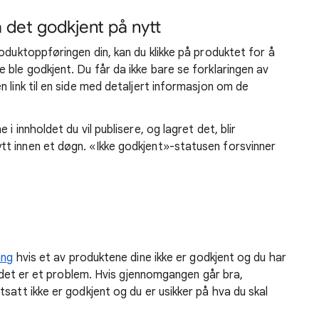
å det godkjent på nytt
oduktoppføringen din, kan du klikke på produktet for å
 ble godkjent. Du får da ikke bare se forklaringen av
 link til en side med detaljert informasjon om de
i innholdet du vil publisere, og lagret det, blir
t innen et døgn. «Ikke godkjent»-statusen forsvinner
ang
hvis et av produktene dine ikke er godkjent og du har
at det er et problem. Hvis gjennomgangen går bra,
satt ikke er godkjent og du er usikker på hva du skal