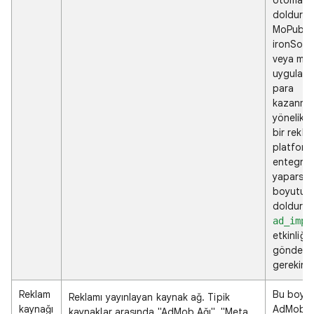
doldurulu
MoPub,
ironSour
veya mob
uygulam
para
kazanma
yönelik 
bir rekla
platform
entegra
yaparsan
boyutu
doldurma
ad_impr
etkinliğin
gönderm
gerekir.
Reklam
Bu boyut
Reklamı yayınlayan kaynak ağ. Tipik
kaynağı
AdMob v
kaynaklar arasında "AdMob Ağı", "Meta