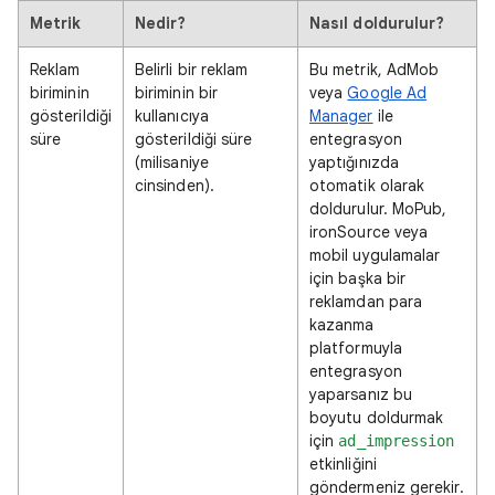
Metrik
Nedir?
Nasıl doldurulur?
Reklam
Belirli bir reklam
Bu metrik, AdMob
biriminin
biriminin bir
veya
Google Ad
gösterildiği
kullanıcıya
Manager
ile
süre
gösterildiği süre
entegrasyon
(milisaniye
yaptığınızda
cinsinden).
otomatik olarak
doldurulur. MoPub,
ironSource veya
mobil uygulamalar
için başka bir
reklamdan para
kazanma
platformuyla
entegrasyon
yaparsanız bu
boyutu doldurmak
için
ad_impression
etkinliğini
göndermeniz gerekir.