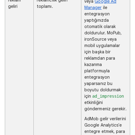
veya
Google Ad
geliri
toplamı.
Manager
ile
entegrasyon
yaptığınızda
otomatik olarak
doldurulur. MoPub,
ironSource veya
mobil uygulamalar
için başka bir
reklamdan para
kazanma
platformuyla
entegrasyon
yaparsanız bu
boyutu doldurmak
için
ad_impression
etkinliğini
göndermeniz gerekir.
AdMob gelir verilerini
Google Analytics'e
entegre etmek, para