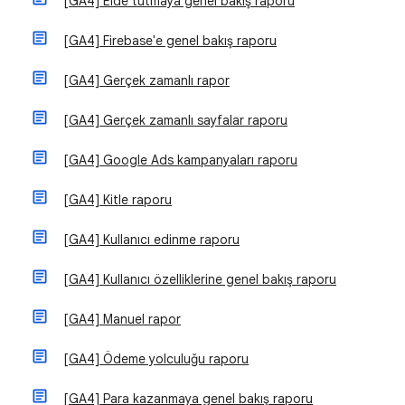
[GA4] Elde tutmaya genel bakış raporu
[GA4] Firebase'e genel bakış raporu
[GA4] Gerçek zamanlı rapor
[GA4] Gerçek zamanlı sayfalar raporu
[GA4] Google Ads kampanyaları raporu
[GA4] Kitle raporu
[GA4] Kullanıcı edinme raporu
[GA4] Kullanıcı özelliklerine genel bakış raporu
[GA4] Manuel rapor
[GA4] Ödeme yolculuğu raporu
[GA4] Para kazanmaya genel bakış raporu