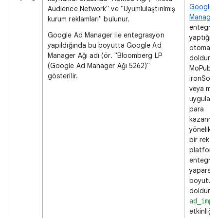
Google 
Audience Network" ve "Uyumlulaştırılmış
Manager
kurum reklamları" bulunur.
entegra
Google Ad Manager ile entegrasyon
yaptığın
yapıldığında bu boyutta Google Ad
otomatik
Manager Ağı adı (ör. "Bloomberg LP
doldurulu
(Google Ad Manager Ağı 5262)"
MoPub,
gösterilir.
ironSour
veya mob
uygulam
para
kazanma
yönelik 
bir rekla
platform
entegra
yaparsan
boyutu
doldurma
ad_impr
etkinliğin