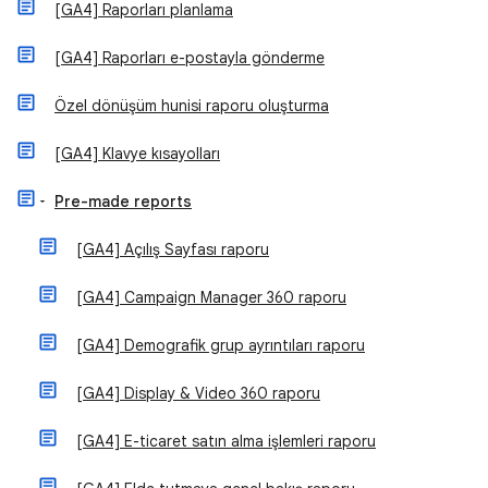
[GA4] Raporları planlama
[GA4] Raporları e-postayla gönderme
Özel dönüşüm hunisi raporu oluşturma
[GA4] Klavye kısayolları
Pre-made reports
[GA4] Açılış Sayfası raporu
[GA4] Campaign Manager 360 raporu
[GA4] Demografik grup ayrıntıları raporu
[GA4] Display & Video 360 raporu
[GA4] E-ticaret satın alma işlemleri raporu