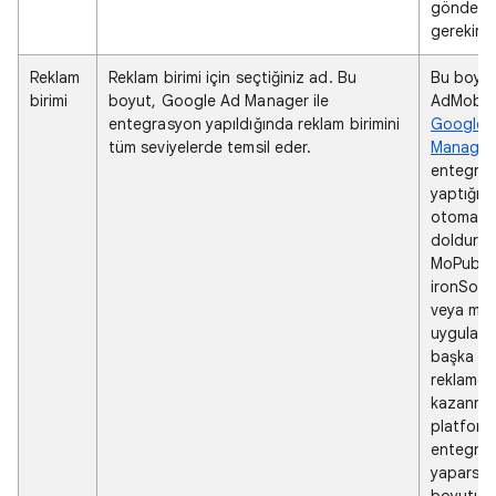
gönderm
gerekir.
Reklam
Reklam birimi için seçtiğiniz ad. Bu
Bu boyut
birimi
boyut, Google Ad Manager ile
AdMob v
entegrasyon yapıldığında reklam birimini
Google 
tüm seviyelerde temsil eder.
Manager
entegra
yaptığın
otomatik
doldurulu
MoPub,
ironSour
veya mob
uygulama
başka bi
reklamda
kazanma
platform
entegra
yaparsan
boyutu