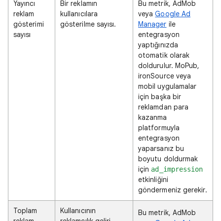
Yayıncı
Bir reklamın
Bu metrik, AdMob
reklam
kullanıcılara
veya
Google Ad
gösterimi
gösterilme sayısı.
Manager
ile
sayısı
entegrasyon
yaptığınızda
otomatik olarak
doldurulur. MoPub,
ironSource veya
mobil uygulamalar
için başka bir
reklamdan para
kazanma
platformuyla
entegrasyon
yaparsanız bu
boyutu doldurmak
için
ad_impression
etkinliğini
göndermeniz gerekir.
Toplam
Kullanıcının
Bu metrik, AdMob
reklam
reklamcılık geliri