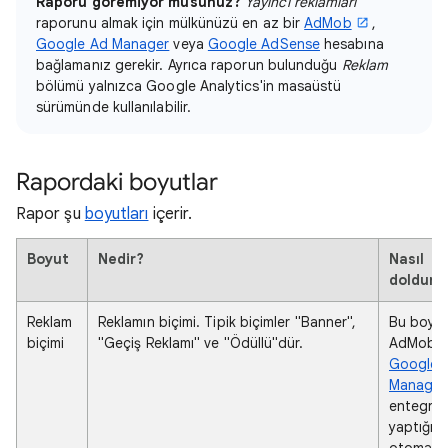
Raporu göremiyor musunuz?
Yayıncı reklamları
raporunu almak için mülkünüzü en az bir
AdMob
,
Google Ad Manager
veya
Google AdSense
hesabına
bağlamanız gerekir. Ayrıca raporun bulunduğu
Reklam
bölümü yalnızca Google Analytics'in masaüstü
sürümünde kullanılabilir.
Rapordaki boyutlar
Rapor şu
boyutları
içerir.
Boyut
Nedir?
Nasıl
dolduru
Reklam
Reklamın biçimi. Tipik biçimler "Banner",
Bu boyut
biçimi
"Geçiş Reklamı" ve "Ödüllü"dür.
AdMob v
Google 
Manager
entegra
yaptığın
otomatik