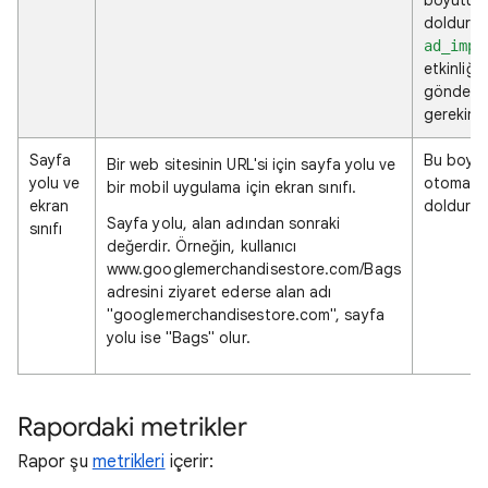
doldurma
ad_impr
etkinliğin
gönderm
gerekir.
Sayfa
Bu boyu
Bir web sitesinin URL'si için sayfa yolu ve
yolu ve
otomatik
bir mobil uygulama için ekran sınıfı.
ekran
doldurulu
Sayfa yolu, alan adından sonraki
sınıfı
değerdir. Örneğin, kullanıcı
www.googlemerchandisestore.com/Bags
adresini ziyaret ederse alan adı
"googlemerchandisestore.com", sayfa
yolu ise "Bags" olur.
Rapordaki metrikler
Rapor şu
metrikleri
içerir: