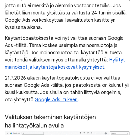
jotta niitä ei merkitä jo aiemmin vastaanotetuiksi. Jos
lähetät liian monta yksittäistä valitusta 24 tunnin sisällä,
Google Ads voi keskeyttää lisävalitusten käsittelyn
kyseisenä aikana.
Käytäntöpäätöksestä voi nyt valittaa suoraan Google
Ads ‑tililtä. Tämä koskee useimpia mainosmuotoja ja
käytäntöjä. Jos mainosmuotoa tai käytäntöä ei tueta,
voit tehdä valituksen myös ottamalla yhteyttä:
Hylätyt
mainokset ja käytäntöjä koskevat kysymykset
.
21.7.2026 alkaen käytäntöpäätöksestä ei voi valittaa
suoraan Google Ads ‑tililtä, jos päätöksestä on kulunut yli
kuusi kuukautta. Jos sinulla on tähän liittyviä ongelmia,
ota yhteyttä
Google Ads ‑tukeen
.
Valituksen tekeminen käytäntöjen
hallintatyökalun avulla