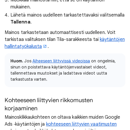
Muokkaa mainosta niin, että se on käytännön
mukainen.
Lähetä mainos uudelleen tarkastettavaksi valitsemalla
Tallenna
.
Mainos tarkastetaan automaattisesti uudelleen. Voit
tarkistaa valituksen tilan Tila-sarakkeesta tai
käytäntöjen
hallintatyökalusta
.
Huom.
Jos
Aiheeseen liittyvissä videoissa
on ongelmia,
sinun on poistettava käytäntöjenvastaiset videot,
tallennettava muutokset ja ladattava videot uutta
tarkastusta varten.
Kohteeseen liittyvien rikkomusten
korjaaminen
Mainosklikkaukohteen on oltava kaikkien muiden Google
Ads ‑käytäntöjen ja
kohteeseen liittyvien vaatimusten