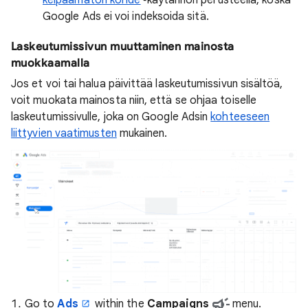
kelpaamaton kohde
‑käytännön perusteella, koska
Google Ads ei voi indeksoida sitä.
Laskeutumissivun muuttaminen mainosta
muokkaamalla
Jos et voi tai halua päivittää laskeutumissivun sisältöä,
voit muokata mainosta niin, että se ohjaa toiselle
laskeutumissivulle, joka on Google Adsin
kohteeseen
liittyvien vaatimusten
mukainen.
Go to
Ads
within the
Campaigns
menu.