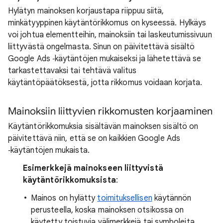
Hylätyn mainoksen korjaustapa riippuu siitä,
minkätyyppinen käytäntörikkomus on kyseessä. Hylkäys
voi johtua elementteihin, mainoksiin tai laskeutumissivuun
liittyvästä ongelmasta. Sinun on päivitettävä sisältö
Google Ads ‑käytäntöjen mukaiseksi ja lähetettävä se
tarkastettavaksi tai tehtävä valitus
käytäntöpäätöksestä, jotta rikkomus voidaan korjata.
Mainoksiin liittyvien rikkomusten korjaaminen
Käytäntörikkomuksia sisältävän mainoksen sisältö on
päivitettävä niin, että se on kaikkien Google Ads
‑käytäntöjen mukaista.
Esimerkkejä mainokseen liittyvistä
käytäntörikkomuksista
:
Mainos on hylätty
toimituksellisen
käytännön
perusteella, koska mainoksen otsikossa on
käytetty toistuvia välimerkkejä tai symboleita.