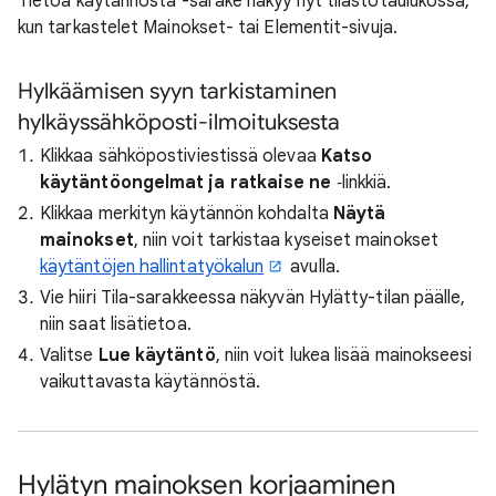
Tietoa käytännöstä -sarake näkyy nyt tilastotaulukossa,
kun tarkastelet Mainokset- tai Elementit-sivuja.
Hylkäämisen syyn tarkistaminen
hylkäyssähköposti-ilmoituksesta
Klikkaa sähköpostiviestissä olevaa
Katso
käytäntöongelmat ja ratkaise ne
‑linkkiä.
Klikkaa merkityn käytännön kohdalta
Näytä
mainokset
, niin voit tarkistaa kyseiset mainokset
käytäntöjen hallintatyökalun
avulla.
Vie hiiri Tila-sarakkeessa näkyvän Hylätty-tilan päälle,
niin saat lisätietoa.
Valitse
Lue käytäntö
, niin voit lukea lisää mainokseesi
vaikuttavasta käytännöstä.
Hylätyn mainoksen korjaaminen