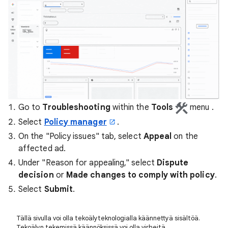
Go to
Troubleshooting
within
the
Tools
menu .
Select
Policy manager
.
On the "Policy issues" tab, select
Appeal
on the
affected ad.
Under "Reason for appealing," select
Dispute
decision
or
Made changes to comply with policy
.
Select
Submit
.
Tällä sivulla voi olla tekoälyteknologialla käännettyä sisältöä.
Tekoälyn tekemissä käännöksissä voi olla virheitä.