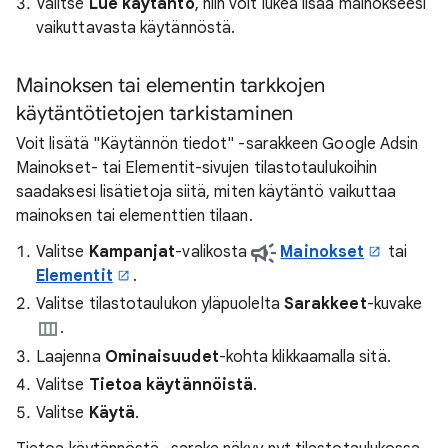
Valitse
Lue käytäntö
, niin voit lukea lisää mainokseesi
vaikuttavasta käytännöstä.
Mainoksen tai elementin tarkkojen
käytäntötietojen tarkistaminen
Voit lisätä "Käytännön tiedot" -sarakkeen Google Adsin
Mainokset- tai Elementit-sivujen tilastotaulukoihin
saadaksesi lisätietoja siitä, miten käytäntö vaikuttaa
mainoksen tai elementtien tilaan.
Valitse
Kampanjat
-valikosta
Mainokset
tai
Elementit
.
Valitse tilastotaulukon yläpuolelta
Sarakkeet
-kuvake
.
Laajenna
Ominaisuudet
-kohta klikkaamalla sitä.
Valitse
Tietoa käytännöistä
.
Valitse
Käytä
.