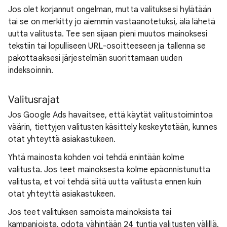
Jos olet korjannut ongelman, mutta valituksesi hylätään
tai se on merkitty jo aiemmin vastaanotetuksi, älä lähetä
uutta valitusta. Tee sen sijaan pieni muutos mainoksesi
tekstiin tai lopulliseen URL-osoitteeseen ja tallenna se
pakottaaksesi järjestelmän suorittamaan uuden
indeksoinnin.
Valitusrajat
Jos Google Ads havaitsee, että käytät valitustoimintoa
väärin, tiettyjen valitusten käsittely keskeytetään, kunnes
otat yhteyttä asiakastukeen.
Yhtä mainosta kohden voi tehdä enintään kolme
valitusta. Jos teet mainoksesta kolme epäonnistunutta
valitusta, et voi tehdä siitä uutta valitusta ennen kuin
otat yhteyttä asiakastukeen.
Jos teet valituksen samoista mainoksista tai
kampanjoista, odota vähintään 24 tuntia valitusten välillä,