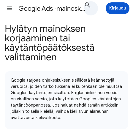
Google Ads ‑mainoskäytännöt Ohjeet
Kirjaudu
Hylätyn mainoksen
korjaaminen tai
käytäntöpäätöksestä
valittaminen
Google tarjoaa ohjekeskuksen sisällöstä käännettyjä
versioita, joiden tarkoituksena ei kuitenkaan ole muuttaa
Googlen käytäntöjen sisältöä. Englanninkielinen versio
on virallinen versio, jota käytetään Googlen käytäntöjen
täytäntöönpanossa. Jos haluat nähdä tämän artikkelin
jollakin toisella kielellä, vaihda kieli sivun alareunan
avattavasta kielivalikosta.