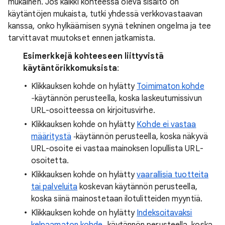
mukainen. Jos kaikki kohteessa oleva sisältö on
käytäntöjen mukaista, tutki yhdessä verkkovastaavan
kanssa, onko hylkäämisen syynä tekninen ongelma ja tee
tarvittavat muutokset ennen jatkamista.
Esimerkkejä kohteeseen liittyvistä
käytäntörikkomuksista
:
Klikkauksen kohde on hylätty
Toimimaton kohde
‐käytännön perusteella, koska laskeutumissivun
URL-osoitteessa on kirjoitusvirhe.
Klikkauksen kohde on hylätty
Kohde ei vastaa
määritystä
‑käytännön perusteella, koska näkyvä
URL-osoite ei vastaa mainoksen lopullista URL-
osoitetta.
Klikkauksen kohde on hylätty
vaarallisia tuotteita
tai palveluita
koskevan käytännön perusteella,
koska siinä mainostetaan ilotulitteiden myyntiä.
Klikkauksen kohde on hylätty
Indeksoitavaksi