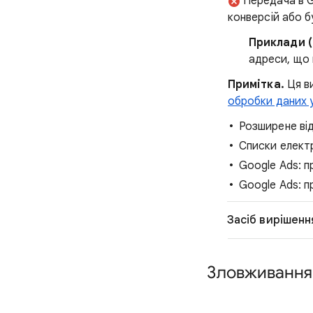
Передача в 
конверсій або б
Приклади (
адреси, що 
Примітка.
Ця ви
обробки даних 
Розширене ві
Списки елект
Google Ads: п
Google Ads: п
Засіб вирішенн
Зловживання