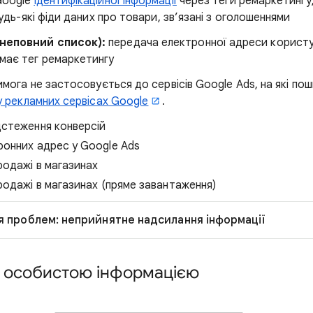
Google
ідентифікаційної інформації
через теги ремаркетингу,
удь-які фіди даних про товари, зв’язані з оголошеннями
неповний список):
передача електронної адреси користу
має тег ремаркетингу
мога не застосовується до сервісів Google Ads, на які по
у рекламних сервісах Google
.
дстеження конверсій
ронних адрес у Google Ads
родажі в магазинах
родажі в магазинах (пряме завантаження)
я проблем: неприйнятне надсилання інформації
 особистою інформацією