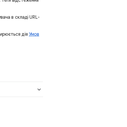
 теги відстеження
вача в складі URL-
ширюється дія
Умов