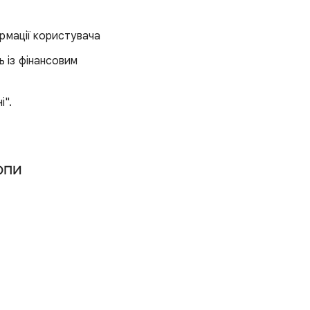
рмації користувача
ь із фінансовим
і".
опи