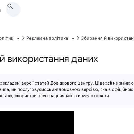
а
олітик
Рекламна політика
Збирання й використан
й використання даних
рекладені версії статей Довідкового центру. Ці версії не змінюю
ила, ми послуговуємось англомовною версією, яка є офіційною
овою, скористайтеся спадним меню внизу сторінки.