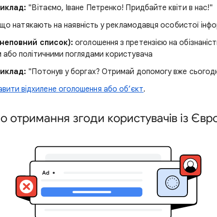
иклад:
"Вітаємо, Іване Петренко! Придбайте квіти в нас!"
що натякають на наявність у рекламодавця особистої інфо
неповний список):
оголошення з претензією на обізнаніст
 або політичними поглядами користувача
иклад:
"Потонув у боргах? Отримай допомогу вже сьогодн
авити відхилене оголошення або об’єкт
.
 отримання згоди користувачів із Євр