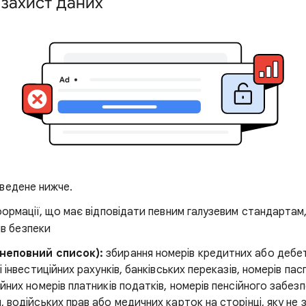
захист даних
ведене нижче.
формації, що має відповідати певним галузевим стандартам
ів безпеки
неповний список):
збирання номерів кредитних або дебе
і інвестиційних рахунків, банківських переказів, номерів пас
ійних номерів платників податків, номерів пенсійного забез
, водійських прав або медичних карток на сторінці, яку не