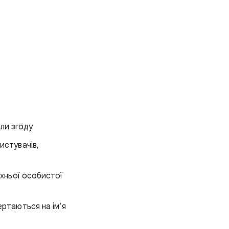
али згоду
истувачів,
хньої особистої
ертаються на ім’я