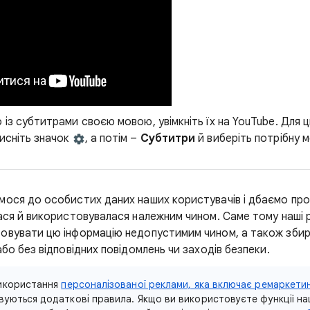
із субтитрами своєю мовою, увімкніть їх на YouTube. Для ц
тисніть значок
, а потім –
Субтитри
й виберіть потрібну м
мося до особистих даних наших користувачів і дбаємо про
лася й використовувалася належним чином. Саме тому наші 
овувати цю інформацію недопустимим чином, а також збира
або без відповідних повідомлень чи заходів безпеки.
використання
персоналізованої реклами, яка включає ремаркетинг
овуються додаткові правила. Якщо ви використовуєте функції н