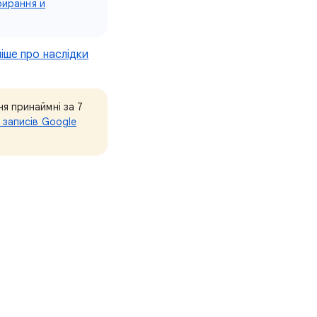
бирання й
іше про наслідки
я принаймні за 7
 записів Google