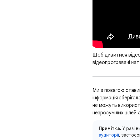
Щоб дивитися відео 
відеопрогравачі на
Ми з повагою стави
інформація зберіга
не можуть використ
незрозумілих цілей 
Примітка.
У разі 
аудиторії
, застос