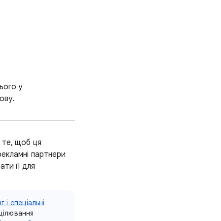
ього у
ову.
 те, щоб ця
рекламні партнери
ти її для
 і спеціальні
ацілювання