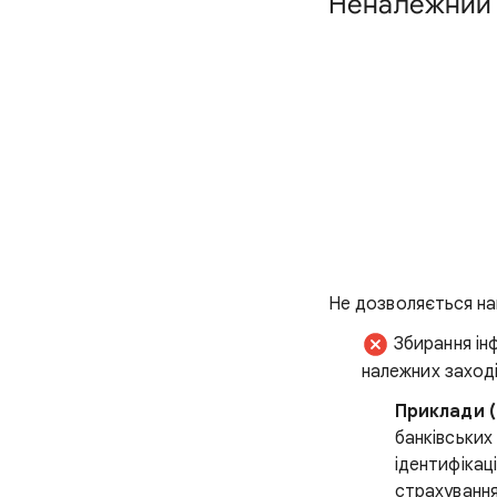
Неналежний 
Не дозволяється на
Збирання ін
належних заход
Приклади (
банківських 
ідентифікац
страхування