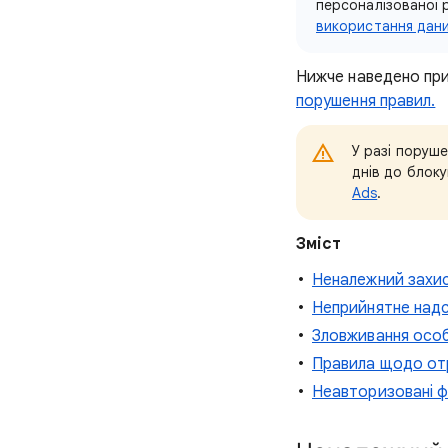
персоналізованої 
використання дан
Нижче наведено при
порушення правил.
У разі поруш
днів до блок
Ads
.
Зміст
Неналежний захи
Неприйнятне надс
Зловживання осо
Правила щодо отр
Неавторизовані ф