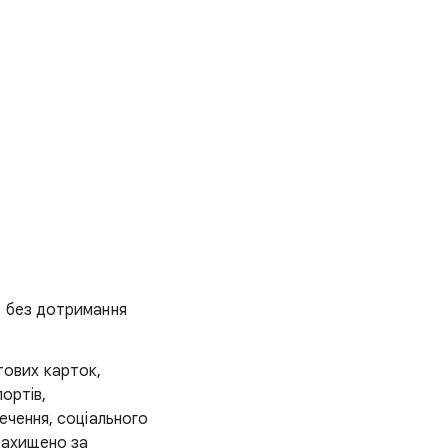
, без дотримання
тових карток,
портів,
печення, соціального
 захищено за