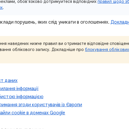
реклами, обов’язково дотримуйтеся відповідних
правил щодо з
их
.
клади порушень, яких слід уникати в оголошеннях.
Докладн
ення наведених нижче правил ви отримаєте відповідне сповіщенн
ування облікового запису. Докладніше про
блокування облікових
ст даних
илання інформації
бистою інформацією
имання згоди користувачів із Європи
айли cookie в доменах Google