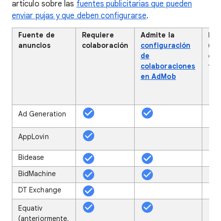
artículo sobre las
fuentes publicitarias que pueden
enviar pujas y que deben configurarse
.
Fuente de
Requiere
Admite la
Req
anuncios
colaboración
configuración
un 
de
de
colaboraciones
ter
en AdMob
Ad Generation
AppLovin
Bidease
BidMachine
DT Exchange
Equativ
(anteriormente,