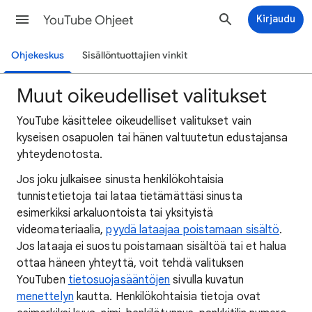
YouTube Ohjeet
Kirjaudu
Ohjekeskus
Sisällöntuottajien vinkit
Muut oikeudelliset valitukset
YouTube käsittelee oikeudelliset valitukset vain
kyseisen osapuolen tai hänen valtuutetun edustajansa
yhteydenotosta.
Jos joku julkaisee sinusta henkilökohtaisia
tunnistetietoja tai lataa tietämättäsi sinusta
esimerkiksi arkaluontoista tai yksityistä
videomateriaalia,
pyydä lataajaa poistamaan sisältö
.
Jos lataaja ei suostu poistamaan sisältöä tai et halua
ottaa häneen yhteyttä, voit tehdä valituksen
YouTuben
tietosuojasääntöjen
sivulla kuvatun
menettelyn
kautta. Henkilökohtaisia tietoja ovat