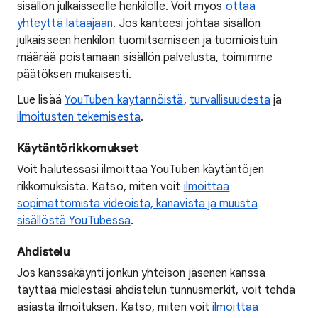
sisällön julkaisseelle henkilölle. Voit myös
ottaa
yhteyttä lataajaan
. Jos kanteesi johtaa sisällön
julkaisseen henkilön tuomitsemiseen ja tuomioistuin
määrää poistamaan sisällön palvelusta, toimimme
päätöksen mukaisesti.
Lue lisää
YouTuben käytännöistä
,
turvallisuudesta
ja
ilmoitusten tekemisestä
.
Käytäntörikkomukset
Voit halutessasi ilmoittaa YouTuben käytäntöjen
rikkomuksista. Katso, miten voit
ilmoittaa
sopimattomista videoista, kanavista ja muusta
sisällöstä YouTubessa
.
Ahdistelu
Jos kanssakäynti jonkun yhteisön jäsenen kanssa
täyttää mielestäsi ahdistelun tunnusmerkit, voit tehdä
asiasta ilmoituksen. Katso, miten voit
ilmoittaa