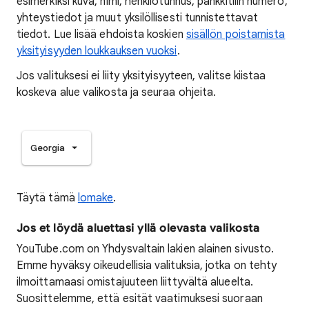
esimerkiksi kuva, nimi, henkilötunnus, pankkitilin numero,
yhteystiedot ja muut yksilöllisesti tunnistettavat
tiedot. Lue lisää ehdoista koskien
sisällön poistamista
yksityisyyden loukkauksen vuoksi
.
Jos valituksesi ei liity yksityisyyteen, valitse kiistaa
koskeva alue valikosta ja seuraa ohjeita.
Georgia
Täytä tämä
lomake
.
Jos et löydä aluettasi yllä olevasta valikosta
YouTube.com on Yhdysvaltain lakien alainen sivusto.
Emme hyväksy oikeudellisia valituksia, jotka on tehty
ilmoittamaasi omistajuuteen liittyvältä alueelta.
Suosittelemme, että esität vaatimuksesi suoraan