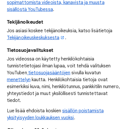
sopimattomista videoista, kanavista ja muusta
sisällöstä YouTubessa
.
Tekijänoikeudet
Jos asiasi koskee tekijänoikeuksia, katso lisätietoja
Tekijänoikeuskeskuksesta
.
Tietosuojavalitukset
Jos videossa on käytetty henkilökohtaisia
tunnistetietojasi ilman lupaa, voit tehdä valituksen
YouTuben
tietosuojasääntöjen
sivulla kuvatun
menettelyn
kautta. Henkilökohtaisia tietoja ovat
esimerkiksi kuva, nimi, henkilötunnus, pankkitilin numero,
yhteystiedot ja muut yksilöllisesti tunnistettavat
tiedot.
Lue lisää ehdoista koskien
sisällön poistamista
yksityisyyden loukkauksen vuoksi
.