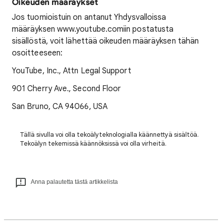
Oikeuden määräykset
Jos tuomioistuin on antanut Yhdysvalloissa
määräyksen www.youtube.comiin postatusta
sisällöstä, voit lähettää oikeuden määräyksen tähän
osoitteeseen:
YouTube, Inc., Attn Legal Support
901 Cherry Ave., Second Floor
San Bruno, CA 94066, USA
Tällä sivulla voi olla tekoälyteknologialla käännettyä sisältöä.
Tekoälyn tekemissä käännöksissä voi olla virheitä.
Anna palautetta tästä artikkelista