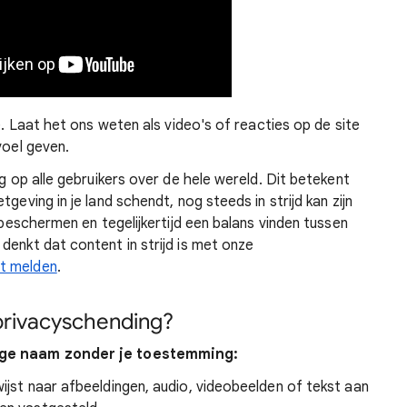
be. Laat het ons weten als video's of reacties op de site
voel geven.
ng op alle gebruikers over de hele wereld. Dit betekent
geving in je land schendt, nog steeds in strijd kan zijn
y beschermen en tegelijkertijd een balans vinden tussen
denkt dat content in strijd is met onze
t melden
.
privacyschending?
dige naam zonder je toestemming:
wijst naar afbeeldingen, audio, videobeelden of tekst aan