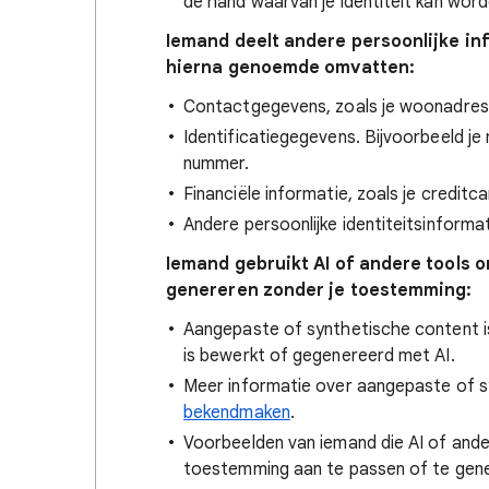
de hand waarvan je identiteit kan wor
Iemand deelt andere persoonlijke in
hierna genoemde omvatten:
Contactgegevens, zoals je woonadres
Identificatiegegevens. Bijvoorbeeld j
nummer.
Financiële informatie, zoals je credi
Andere persoonlijke identiteitsinformat
Iemand gebruikt AI of andere tools o
genereren zonder je toestemming:
Aangepaste of synthetische content is co
is bewerkt of gegenereerd met AI.
Meer informatie over aangepaste of 
bekendmaken
.
Voorbeelden van iemand die AI of ande
toestemming aan te passen of te gener