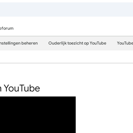
pforum
instellingen beheren
Ouderlijk toezicht op YouTube
YouTub
an YouTube