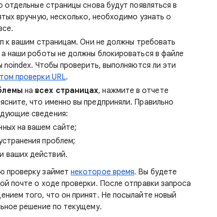
то отдельные страницы снова будут появляться в
ятых вручную, несколько, необходимо узнать о
все.
уп к вашим страницам. Они не должны требовать
 а наши роботы не должны блокироваться в файле
 noindex. Чтобы проверить, выполняются ли эти
том проверки URL
.
блемы
на
всех страницах
, нажмите в отчете
оясните, что именно вы предприняли. Правильно
едующие сведения:
нных на вашем сайте;
 устранения проблем;
и ваших действий.
ю проверку займет
некоторое время
. Вы будете
ой почте о ходе проверки. После отправки запроса
нием того, что он принят. Не посылайте новый
льное решение по текущему.