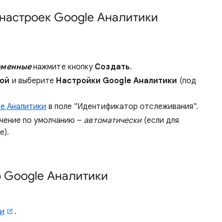
настроек Google Аналитики
еменные
нажмите кнопку
Создать
.
ной
и выберите
Настройки Google Аналитики
(под
e Аналитики
в поле "Идентификатор отслеживания".
ачение по умолчанию –
автоматически
(если для
е).
 Google Аналитики
ки
.