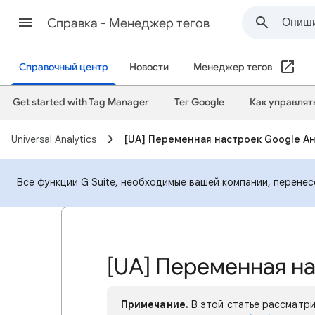
Cправка - Менеджер тегов
Справочный центр
Новости
Менеджер тегов
Get started with Tag Manager
Тег Google
Как управлят
Universal Analytics
[UA] Переменная настроек Google А
Все функции G Suite, необходимые вашей компании, перене
[UA] Переменная н
Примечание.
В этой статье рассматрив