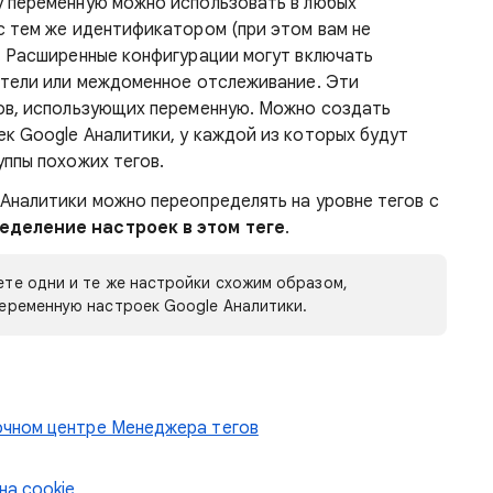
у переменную можно использовать в любых
с тем же идентификатором (при этом вам не
. Расширенные конфигурации могут включать
атели или междоменное отслеживание. Эти
ов, использующих переменную. Можно создать
к Google Аналитики, у каждой из которых будут
уппы похожих тегов.
Аналитики можно переопределять на уровне тегов с
еделение настроек в этом теге
.
те одни и те же настройки схожим образом,
переменную настроек Google Аналитики.
очном центре Менеджера тегов
на cookie