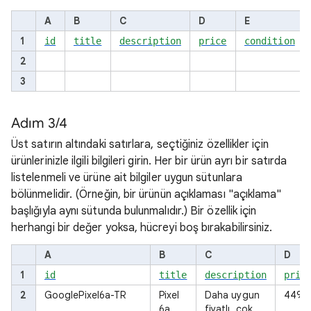
A
B
C
D
E
1
id
title
description
price
condition
2
3
Adım 3/4
Üst satırın altındaki satırlara, seçtiğiniz özellikler için
ürünlerinizle ilgili bilgileri girin. Her bir ürün ayrı bir satırda
listelenmeli ve ürüne ait bilgiler uygun sütunlara
bölünmelidir. (Örneğin, bir ürünün açıklaması "açıklama"
başlığıyla aynı sütunda bulunmalıdır.) Bir özellik için
herhangi bir değer yoksa, hücreyi boş bırakabilirsiniz.
A
B
C
D
1
id
title
description
pric
2
GooglePixel6a-TR
Pixel
Daha uygun
449,
6a
fiyatlı, çok