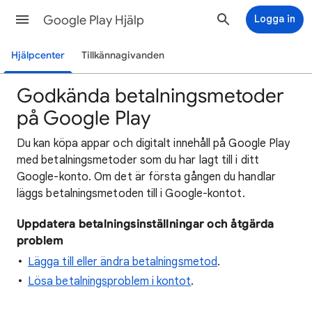
Google Play Hjälp
Logga in
Hjälpcenter
Tillkännagivanden
Godkända betalningsmetoder
på Google Play
Du kan köpa appar och digitalt innehåll på Google Play
med betalningsmetoder som du har lagt till i ditt
Google-konto. Om det är första gången du handlar
läggs betalningsmetoden till i Google-kontot.
Uppdatera betalningsinställningar och åtgärda
problem
Lägga till eller ändra betalningsmetod
.
Lösa betalningsproblem i kontot
.