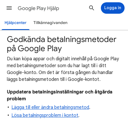
Google Play Hjälp
Logga in
Hjälpcenter
Tillkännagivanden
Godkända betalningsmetoder
på Google Play
Du kan köpa appar och digitalt innehåll på Google Play
med betalningsmetoder som du har lagt till i ditt
Google-konto. Om det är första gången du handlar
läggs betalningsmetoden till i Google-kontot.
Uppdatera betalningsinställningar och åtgärda
problem
Lägga till eller ändra betalningsmetod
.
Lösa betalningsproblem i kontot
.