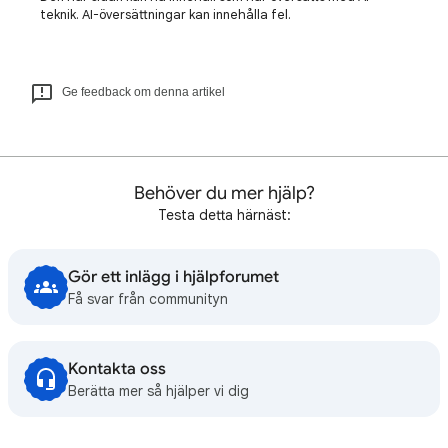
teknik. AI-översättningar kan innehålla fel.
Ge feedback om denna artikel
Behöver du mer hjälp?
Testa detta härnäst:
Gör ett inlägg i hjälpforumet
Få svar från communityn
Kontakta oss
Berätta mer så hjälper vi dig