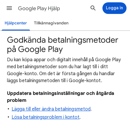
Google Play Hjälp
Logga in
Hjälpcenter
Tillkännagivanden
Godkända betalningsmetoder
på Google Play
Du kan köpa appar och digitalt innehåll på Google Play
med betalningsmetoder som du har lagt till i ditt
Google-konto. Om det är första gången du handlar
läggs betalningsmetoden till i Google-kontot.
Uppdatera betalningsinställningar och åtgärda
problem
Lägga till eller ändra betalningsmetod
.
Lösa betalningsproblem i kontot
.