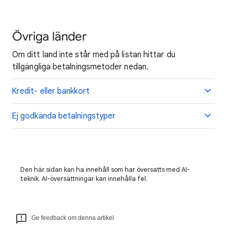
Övriga länder
Om ditt land inte står med på listan hittar du
tillgängliga betalningsmetoder nedan.
Kredit- eller bankkort
Ej godkända betalningstyper
Den här sidan kan ha innehåll som har översatts med AI-
teknik. AI-översättningar kan innehålla fel.
Ge feedback om denna artikel