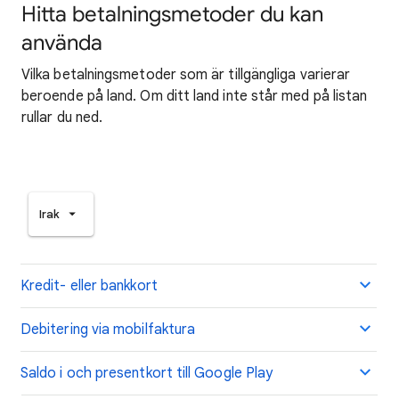
Hitta betalningsmetoder du kan
använda
Vilka betalningsmetoder som är tillgängliga varierar
beroende på land. Om ditt land inte står med på listan
rullar du ned.
Irak
Kredit- eller bankkort
Debitering via mobilfaktura
Saldo i och presentkort till Google Play