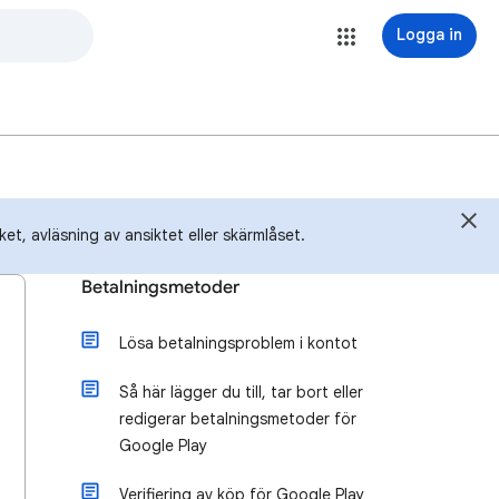
Logga in
et, avläsning av ansiktet eller skärmlåset.
Betalningsmetoder
Lösa betalningsproblem i kontot
Så här lägger du till, tar bort eller
redigerar betalningsmetoder för
Google Play
Verifiering av köp för Google Play