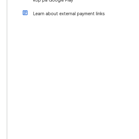
köp på Google Play
Learn about external payment links