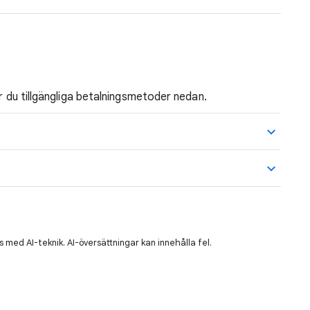
ar du tillgängliga betalningsmetoder nedan.
 med AI-teknik. AI-översättningar kan innehålla fel.