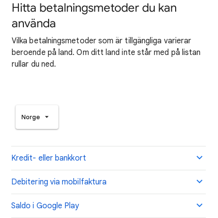
Hitta betalningsmetoder du kan
använda
Vilka betalningsmetoder som är tillgängliga varierar
beroende på land. Om ditt land inte står med på listan
rullar du ned.
Norge
Kredit- eller bankkort
Debitering via mobilfaktura
Saldo i Google Play