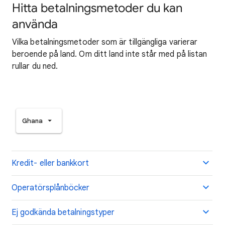
Hitta betalningsmetoder du kan
använda
Vilka betalningsmetoder som är tillgängliga varierar
beroende på land. Om ditt land inte står med på listan
rullar du ned.
Ghana
Kredit- eller bankkort
Operatörsplånböcker
Ej godkända betalningstyper