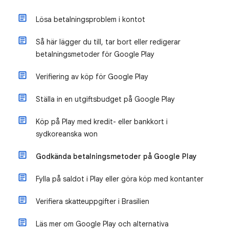
Lösa betalningsproblem i kontot
Så här lägger du till, tar bort eller redigerar
betalningsmetoder för Google Play
Verifiering av köp för Google Play
Ställa in en utgiftsbudget på Google Play
Köp på Play med kredit- eller bankkort i
sydkoreanska won
Godkända betalningsmetoder på Google Play
Fylla på saldot i Play eller göra köp med kontanter
Verifiera skatteuppgifter i Brasilien
Läs mer om Google Play och alternativa